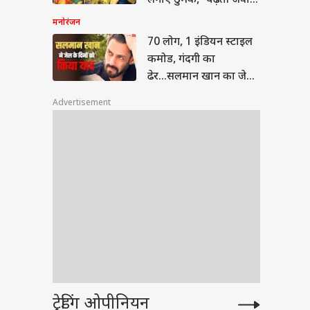
लगाए ठुमके, 'चढ़ती जवानी
संभाल' गाने में दिखीं
मनोरंजन
70 लोग, 1 इंडियन स्टाइल
कमोड, गंदगी का
ढेर...सलमान खान का जेल
में मुश्किलों में बीता दिन
Advertisement
ट्रेडिंग ओपीनियन