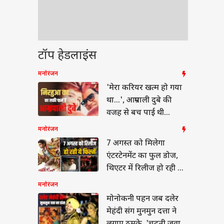
टॉप हेडलाइंस
मनोरंजन
'मेरा करियर खत्म हो गया
था...', आम्रपाली दुबे की
वजह से बच पाई थी
निरहुआ की डूबती नैया
मनोरंजन
7 अगस्त को मिलेगा
एंटरटेनमेंट का फुल डोज,
थिएटर में रिलीज हो रही ये
6 फिल्में
मनोरंजन
मोनोकनी पहन जब दलेर
मेहंदी संग मुनमुन दत्ता ने