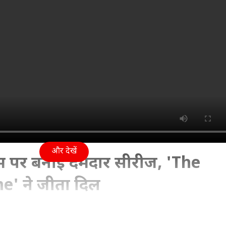
और देखें
म पर बनाई दमदार सीरीज, 'The
' ने जीता दिल
05:08 PM (IST)