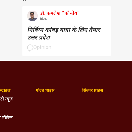
डॉ. कमलेश "कौन्तेय"
प्रोफेसर
निर्विघ्न कांवड़ यात्रा के लिए तैयार
उत्तर प्रदेश
Opinion
्टाइल
गोल्ड प्राइस
सिल्वर प्राइस
टी न्यूज़
 नॉलेज