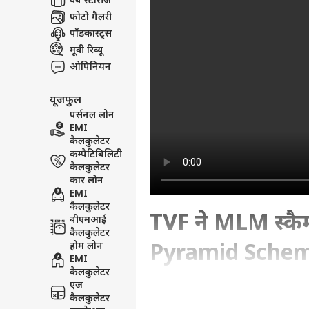
वेब स्टोरीज
फोटो गैलरी
पॉडकास्ट्स
मूवी रिव्यू
ओपिनियन
यूजफुल
पर्सनल लोन
EMI
कैलकुलेटर
कम्पैटिबिलिटी
कैलकुलेटर
कार लोन
EMI
कैलकुलेटर
TVF ने MLM स्कै
बीएमआई
कैलकुलेटर
होम लोन
Pyramid Scheme
EMI
कैलकुलेटर
एज
Written By :
अमित भाटिया
| 06 Jun 2026 
कैलकुलेटर