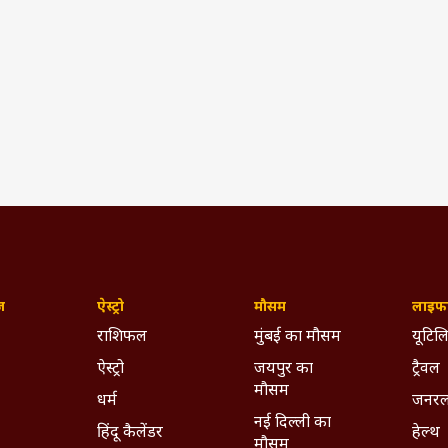
ज़
ऐस्ट्रो
मौसम
लाइफस
राशिफल
मुंबई का मौसम
यूटिलि
ऐस्ट्रो
जयपुर का
ट्रैवल
मौसम
धर्म
जनरल
नई दिल्ली का
हिंदू कैलेंडर
हेल्थ
मौसम