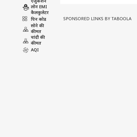
एजुकेशन
लोन EMI
Amazon Prime Video पर रिलीज
कैलकुलेटर
जिससे देश के लाखों लोग किसी न कि
SPONSORED LINKS BY TABOOLA
पिन कोड
दुनिया के पीछे छिपे...
see more
सोने की
कीमत
चांदी की
Tags :
Bollywood Updates
Ce
कीमत
AQI
मनोरंजन वीडियोज
मनोरंजन