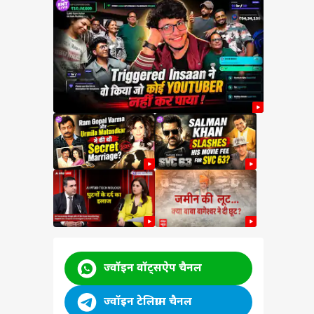
ें
टका!
ों
-
़कीं
ज्वॉइन वॉट्सऐप चैनल
ज्वॉइन टेलिग्राम चैनल