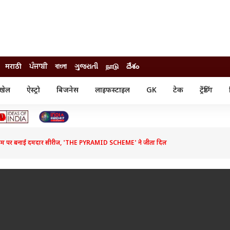
मराठी
ਪੰਜਾਬੀ
বাংলা
ગુજરાતી
நாடு
దేశం
खेल
ऐस्ट्रो
बिजनेस
लाइफस्टाइल
GK
टेक
ट्रेंडिंग
ंजन
ऑटो
खेल
ुड
कार
क्रिकेट
री सिनेमा
टेक्नोलॉजी
शिक्षा
ल सिनेमा
कैम पर बनाई दमदार सीरीज, 'THE PYRAMID SCHEME' ने जीता दिल
मोबाइल
रिजल्ट
्रिटीज
चैटजीपीटी
नौकरी
ी
गैजेट
वेब स्टोरीज
यूटिलिटी न्यूज़
कल्चर
फैक्ट चेक