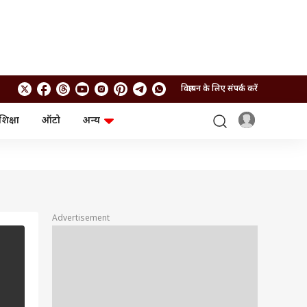
विज्ञापन के लिए संपर्क करें
शिक्षा
ऑटो
अन्य
बिजनेस
लाइफस्टाइल
पर्सनल फाइनेंस
स्वास्थ्य
स्टॉक मार्केट
ट्रैवल
म्यूचुअल फंड्स
फूड
क्रिप्टो
फैशन
आईपीओ
Health and Fitness
Advertisement
फोटो गैलरी
जनरल नॉलेज
वीडियो