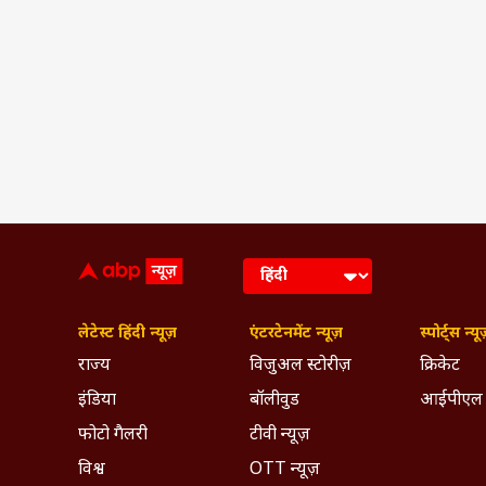
लेटेस्ट हिंदी न्यूज़
एंटरटेनमेंट न्यूज़
स्पोर्ट्स न्यू
राज्य
विजुअल स्टोरीज़
क्रिकेट
इंडिया
बॉलीवुड
आईपीएल
फोटो गैलरी
टीवी न्यूज़
विश्व
OTT न्यूज़