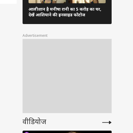
ै
आलीशान है मनीषा रानी का 5 करोड़ का घर,
सावन के पहल
देखें आशियाने की इनसाइड फोटोज
लिया महादेव
ी
Advertisement
की
ाने
63 के
ड़ से
वीडियोज