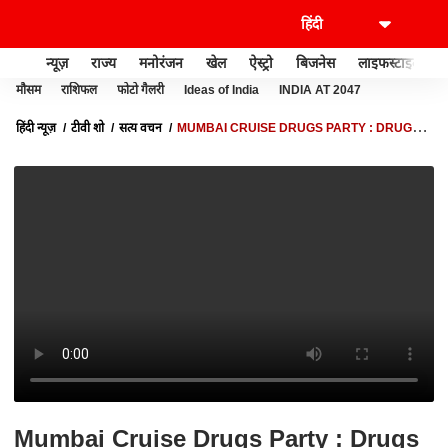
न्यूज़
राज्य
मनोरंजन
खेल
ऐस्ट्रो
बिजनेस
लाइफस्टाइल
मौसम
राशिफल
फोटो गैलरी
Ideas of India
INDIA AT 2047
हिंदी न्यूज़
टीवी शो
सत्य वचन
MUMBAI CRUISE DRUGS PARTY : DRUGS के
'खेला' में धर्म का झमेला क्यों ? | SATYA VACHAN
Mumbai Cruise Drugs Party : Drugs