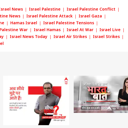
Israel News
Israel Palestine
Israel Palestine Conflict
stine News
Israel Palestine Attack
Israel Gaza
ine
Hamas Israel
Israel Palestine Tensions
 Palestine War
Israel Hamas
Israel At War
Israel Live
ay
Israel News Today
Israel Air Strikes
Israel Strikes
el
 कार्नर
 आर्टिकल्स
टॉप रील्स
ा
उत्तर प्रदेश और उत्तराखंड
इंडिया
बॉली
ीर बादल ने पीएम मोदी
ब्रेन हैमरेज, आतें और दिल
राहुल गांधी ने 'नूरी' के साथ
50 की