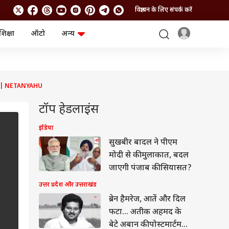
विज्ञापन के लिए संपर्क करें
शिक्षा
ऑटो
अन्य
बिजनेस
लाइफस्टाइल
पर्सनल फाइनेंस
स्वास्थ्य
स्टॉक मार्केट
ट्रैवल
म्यूचुअल फंड्स
फूड
CT | NETANYAHU
क्रिप्टो
फैशन
आईपीओ
Health and Fitness
टॉप हेडलाइंस
फोटो गैलरी
जनरल नॉलेज
इंडिया
सुखबीर बादल ने पीएम
वीडियो
मोदी से की मुलाकात, बदल
जाएगी पंजाब की सियासत?
उत्तर प्रदेश और उत्तराखंड
ब्रेन हैमरेज, आतें और दिल
फटा... अतीक अहमद के
बेटे अबान की पोस्टमार्टम