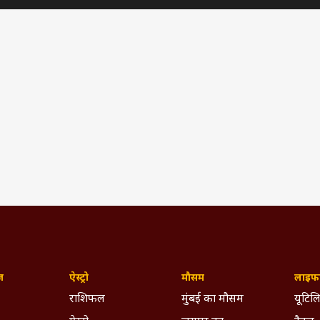
| Raja Raghuvanshi
ज़
ऐस्ट्रो
मौसम
लाइफस
राशिफल
मुंबई का मौसम
यूटिलि