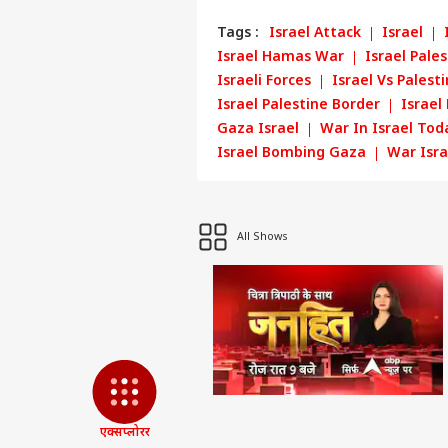
Tags :
Israel Attack
Israel
Israel Hamas War
Israel Pale
Israeli Forces
Israel Vs Palest
Israel Palestine Border
Israel
Gaza Israel
War In Israel Tod
Israel Bombing Gaza
War Isra
पर्सनल
All Shows
टॉप
हॅलो गेस्ट
इंडिय
एडवर्टाइज विथ अस
प्राइवेसी पॉलिसी
कॉन्टैक्ट अस
सेंड फीडबैक
एक्सप्लोरर
सुखब