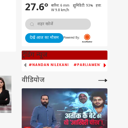
27.6°
बारिश: 6 mm ह्यूमिडिटी: 93% हवा:
W 9.8 km/h
देखें आज का मौसम
Powered By:
ट्रेंडिंग न्यूज
#NANDAN NILEKANI
#PARLIAMENT MONSOON S
वीडियोज
वुड
 उम्र में भी क्यों कुंवारी