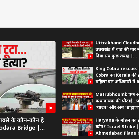
ी मुलाकात, बदल जाएगी
फटा... अतीक अहमद के बेटे
बनाया वीडियो, फिर बोले-
हैं
ब की सियासत?
ट
अबान की पोस्टमार्टम रिपोर्ट
इंडिया
'मां सोनिया होंगी नाराज'
दिल्ली NCR
सबा
ट्रेंडिंग
Uttrakhand Cloudbu
इंडिया पर BCCI सख्त,
'NTA के एक्सपर्ट्स ने लीक
पप्पू यादव के खिलाफ थाने
बेबी 
उत्तराखंड में बाढ़ की मार 
फिटनेस नियम; इतने
कराया NEET-UG का
पहुंचा चप्पल फेंकने वाला
महि
दिया सब कुछ तबाह |
 में पूरी करनी होगी
पेपर', CBI का बड़ा खुलासा
आरोपी, पूर्णिया सांसद पर
वायर
Weather Update | 
 दौड़
लगाए ये आरोप
गाने
King Cobra rescue: 
Cobra का Kerala की 
महिला वन अधिकारी ने 
में किया रेस्क्यू | Viral
Matrubhoomi: एक 
कथावाचक की पीटाई...प
'यादव' और अब 'ब्राह्मण
कहर | Etawah
दसे के कौन-कौन है
Haryana के मॉडल का हत
kathavachak pitai
कौन? Israel Strike |
adodara Bridge |
Ahmedabad Plane 