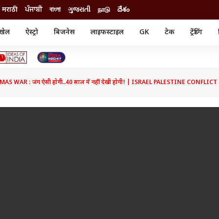
मराठी
ਪੰਜਾਬੀ
বাংলা
ગુજરાતી
நாடு
దేశం
खेल
ऐस्ट्रो
बिजनेस
लाइफस्टाइल
GK
टेक
ट्रेंडिंग
ंजन
ऑटो
खेल
ुड
कार
क्रिकेट
री सिनेमा
टेक्नोलॉजी
शिक्षा
ल सिनेमा
AS WAR : जंग ऐसी होगी..40 साल में नहीं देखी होगी! | ISRAEL PALESTINE CONFLI
मोबाइल
रिजल्ट
्रिटीज
चैटजीपीटी
नौकरी
ी
गैजेट
वेब स्टोरीज
यूटिलिटी न्यूज़
कल्चर
फैक्ट चेक