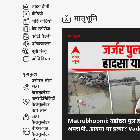
अबाउट अस
से क
लाइव टीवी
पंजा
क्रिके
करियर्स
वीडियो
मातृभूमि
शॉर्ट वीडियो
वेब स्टोरीज
फोटो गैलरी
मातृभूमि
पॉडकास्ट्स
टीम 
मूवी रिव्यू
नया 
LOGIN
मिनट
ओपिनियन
2km
यूजफुल
पर्सनल लोन
EMI
कैलकुलेटर
कम्पैटिबिलिटी
कैलकुलेटर
कार लोन
EMI
Matrubhoomi: वडोदरा पुल हा
कैलकुलेटर
अपराधी...हादसा या हत्या? V
बीएमआई
कैलकुलेटर
Collapse