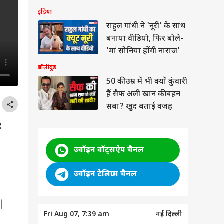
रिपोर्ट
इंडिया
राहुल गांधी ने 'नूरी' के साथ
बनाया वीडियो, फिर बोले-
'मां सोनिया होंगी नाराज'
बॉलीवुड
50 की उम्र में भी क्यों कुंवारी
हैं सैफ अली खान की बहन
सबा? खुद बताई वजह
ं
ज्वॉइन वॉट्सऐप चैनल
ज्वॉइन टेलिग्राम चैनल
 |
Fri Aug 07, 7:39 am
नई दिल्ली