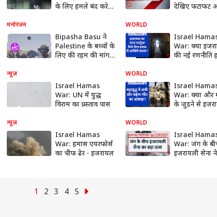
के लिए हमले बंद करेगा
देखिए फटाफट अ
#shorts
में । Public In
| Top Speed
मनोरंजन
WORLD
News
Bipasha Basu ने
Israel Hama
Palestine के बच्चों के
War: क्या इजर
लिए की रहम की मांग,
की नई रणनीति 
किया दिल दहलाने
का खात्मा करने मे
वाला Post
साबित होगी? |
न्यूज़
WORLD
News
Israel Hamas
Israel Hama
War: UN में युद्ध
War: क्या और मु
विराम का प्रस्ताव पास
के जुड़ने से इज
हमास जंग का दा
और बढ़ जाएगा?
न्यूज़
WORLD
ABP News
Israel Hamas
Israel Hama
War: हमास एयरफोर्स
War: जंग के बी
का चीफ ढेर - इजरायल
इजरायली सेना न
शिफा अस्पताल मे
आतंकियों के छि
बड़ा दावा
1
2
3
4
5