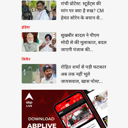
रांची प्रोटेस्ट: स्टूडेंट्स की
त शर्मा से पड़ी फटकार
तक नहीं भूले
मांग पर क्या है रुख? CM
सवाल, खास पोस्ट शेयर
ल नॉलेज
हेमंत सोरेन के बयान से
लिए मजे
मिले ये संकेत
इंडिया
सुखबीर बादल ने पीएम
मोदी से की मुलाकात, बदल
 में कौन विदेशी चंदा ले
जाएगी पंजाब की
 है, कौन नहीं? जानें
सियासत?
क्रिकेट
म
रोहित शर्मा से पड़ी फटकार
अब तक नहीं भूले
जायसवाल, खास पोस्ट
शेयर कर लिए मजे