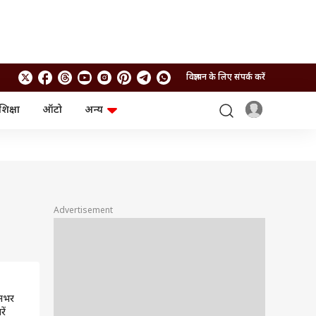
विज्ञापन के लिए संपर्क करें
शिक्षा
ऑटो
अन्य
बिजनेस
लाइफस्टाइल
पर्सनल फाइनेंस
स्वास्थ्य
स्टॉक मार्केट
ट्रैवल
म्यूचुअल फंड्स
फूड
क्रिप्टो
फैशन
आईपीओ
Health and Fitness
Advertisement
फोटो गैलरी
जनरल नॉलेज
वीडियो
िनभर
ें