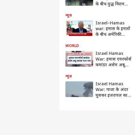
के बीच युद्ध विराम
#shorts
न्यूज़
Israel–Hamas
war: हमास के हमलों
के बीच अमेरिकी
राष्ट्रपति जो बाइडेन
बोले, 'गाजा में
WORLD
सीजफायर की कोई
Israel Hamas
संभवना नहीं'
War: हमास एयरफोर्स
कमांडर असेम अबू
रकाबा इजरायल की
एयरस्ट्राइक में हुआ ढेर
न्यूज़
Israel Hamas
War: गाजा के अंदर
घुसकर इजरायल का
हमला