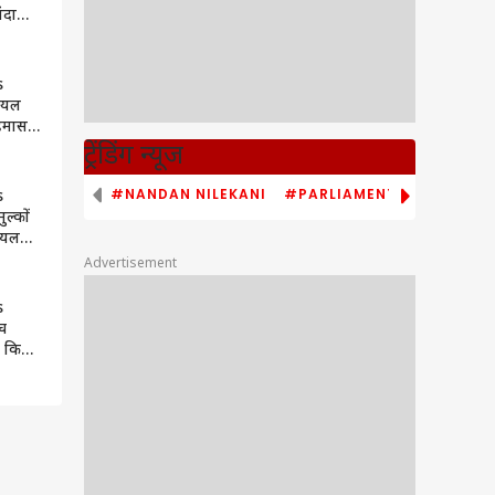
ंदाज
terest
s
ायल
हमास
ं
ट्रेंडिंग न्यूज
 ABP
#NANDAN NILEKANI
#PARLIAMENT MONSOON S
s
ल्कों
रायल
यरा
Advertisement
 |
s
च
े किया
ं
पने का