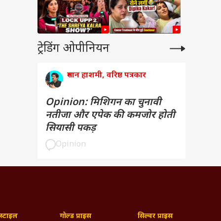
ट्रेडिंग ओपीनियन
रुमान हाशमी, वरिष्ठ पत्रकार
Opinion: मिशिगन का चुनावी
नतीजा और एपेक की कमजोर होती
सियासी पकड़
Opinion
्टाइल
गोल्ड प्राइस
सिल्वर प्राइस