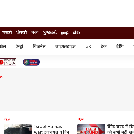
मराठी
ਪੰਜਾਬੀ
বাংলা
ગુજરાતી
நாடு
దేశం
खेल
ऐस्ट्रो
बिजनेस
लाइफस्टाइल
GK
टेक
ट्रेंडिंग
ंजन
ऑटो
खेल
ुड
कार
क्रिकेट
री सिनेमा
टेक्नोलॉजी
शिक्षा
ल सिनेमा
WS
मोबाइल
रिजल्ट
्रिटीज
चैटजीपीटी
नौकरी
ी
गैजेट
वेब स्टोरीज
यूटिलिटी न्यूज़
कल्चर
फैक्ट चेक
न्यूज़
न्यूज़
Israel-Hamas
रैपिड राउंड में द
war: इजरायल 4 दिन
की सभी बड़ी खबर