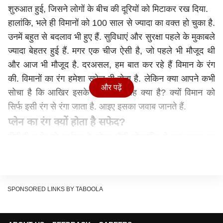
शुरुआत हुई, जिसने लोगों के बीच की दूरियों को मिटाकर रख दिया.
हालांकि, भले ही विमानों को 100 साल से ज्यादा का वक्त हो चुका है.
उनमें बहुत से बदलाव भी हुए हैं. सुविधाएं और सुरक्षा पहले के मुकाबले
ज्यादा बेहतर हुई हैं. मगर एक चीज ऐसी है, जो पहले भी मौजूद थी
और आज भी मौजूद है. दरअसल, हम बात कर रहे हैं विमान के रंग
की. विमानों का रंग हमेशा सफेद ही होता है. लेकिन क्या आपने कभी
और पढ़ें
सोचा है कि आखिर इसके पीछे की वजह क्या है? क्यों विमान को
सिर्फ इसी रंग से रंगा जाता है. आइए इसका जवाब जानते हैं.
प्लेन का रंग क्यों होता है
सफेद
?
बीबीसी टू के शो आईक्यू के होस्ट सैंडी टोक्सविग ने इस सवाल का
जवाब दिया है. उन्होंने बताया कि आखिर क्यों विमानों को सफेद के
अलावा किसी और रंग से नहीं रंगा जाता है. टोक्सविग ने बताया कि
विमानों को गहरे रंग से इसलिए नहीं रंगा जाता है, क्योंकि इससे विमान
SPONSORED LINKS BY TABOOLA
के कुल वजन में आठ यात्रियों के बराबर का वजन जुड़ जाता है.
उन्होंने बताया कि गहरा रंग भारी होता है, क्योंकि इसमें ज्यादा
पिगमेंट्स होते हैं. इसलिए जितने भी विमान होते हैं, वो या तो सफेद या