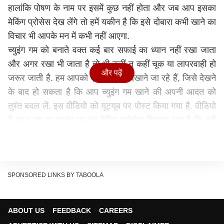
हालांकि पोषण के नाम पर इसमें कुछ नहीं होता और जब आप इसका
मेकिंग प्रोसेस देख लेंगे तो हमें यकीन है कि इसे दोबारा कभी खाने का
विचार भी आपके मन में कभी नहीं आएगा.
च्युइंग गम को बनाते वक्त कई बार सफाई का ध्यान नहीं रखा जाता
और अगर रखा भी जाता है तो भी कहीं न कहीं चूक या लापरवाही हो
और पढ़ें
जरूर जाती है. हम आपको एक वीडियो दिखाने जा रहे हैं, जिसे देखने
के बाद हो सकता है कि आप च्युइंग गम खाने की अपनी आदत को
तुरंत बदल लें. इस वीडियो को यूट्यूब पर पोस्ट किया गया है. वीडियो
में बबल गम या च्युइंग गम का मेकिंग प्रोसेस दिखाया गया है कि इसे
किस तरह से बनाया जाता है और मार्केट तक लाने के लिए पैक किया
जाता है. हमें लगता है कि ये काफी सफाई से बनाई जाती होंगी, लेकिन
ऐसा नहीं है. जरा इस वीडियो पर एक नजर डालिए.
SPONSORED LINKS BY TABOOLA
यहां देखें वीडियो...
ABOUT US
FEEDBACK
CAREERS