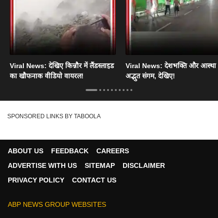
Viral News: देखिए किन्नौर में लैंडस्लाइड
Viral News: देशभक्ति और आस्था
का खौफनाक वीडियो वायरल!
अद्भुत संगम, देखिए!
SPONSORED LINKS BY TABOOLA
ABOUT US
FEEDBACK
CAREERS
ADVERTISE WITH US
SITEMAP
DISCLAIMER
PRIVACY POLICY
CONTACT US
ABP NEWS GROUP WEBSITES