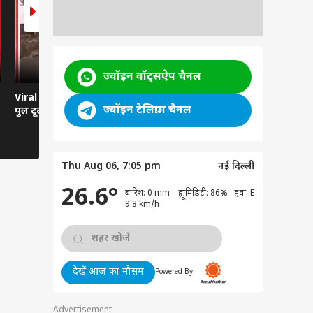
ज्वॉइन वॉट्सऐप चैनल
Viral News: दरदपुरा में
Viral Video: हवा से बातें
Viral Video:
ज्वॉइन टेलिग्राम चैनल
पुल टूटा, हाईवे ठप
करती कार... रील्स का ऐसा
तबेला? सिस्ट
भूत?
तमाशबीन!
Thu Aug 06, 7:05 pm
नई दिल्ली
26.6°
बारिश: 0 mm ह्यूमिडिटी: 86% हवा: E
9.8 km/h
देखें आज का मौसम
Powered By:
Advertisement