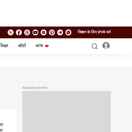
विज्ञापन के लिए संपर्क करें
शिक्षा
ऑटो
अन्य
बिजनेस
लाइफस्टाइल
पर्सनल फाइनेंस
स्वास्थ्य
स्टॉक मार्केट
ट्रैवल
म्यूचुअल फंड्स
फूड
क्रिप्टो
फैशन
आईपीओ
Health and Fitness
Advertisement
फोटो गैलरी
जनरल नॉलेज
वीडियो
नए
पर