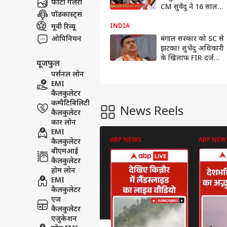
फोटो गैलरी
CM सुवेंदु ने 16 साल
पॉडकास्ट्स
पुराना रिजर्वेशन घटाकर
7% किया
मूवी रिव्यू
INDIA
ओपिनियन
बंगाल सरकार को SC से
झटका! शुभेंदु अधिकारी
के खिलाफ FIR दर्ज
यूजफुल
करने की याचिका
पर्सनल लोन
खारिज, सुप्रीम कोर्ट ने
EMI
कहा- HC में करें अपील
कैलकुलेटर
कम्पैटिबिलिटी
News Reels
कैलकुलेटर
कार लोन
EMI
ABP NEWS
ABP NEW
कैलकुलेटर
बीएमआई
कैलकुलेटर
होम लोन
EMI
कैलकुलेटर
एज
कैलकुलेटर
एजुकेशन