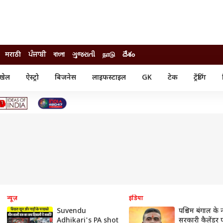
मराठी
ਪੰਜਾਬੀ
বাংলা
ગુજરાતી
நாடு
దేశం
खेल
ऐस्ट्रो
बिजनेस
लाइफस्टाइल
GK
टेक
ट्रेंडिंग
ंजन
ऑटो
खेल
ुड
कार
क्रिकेट
री सिनेमा
टेक्नोलॉजी
शिक्षा
ल सिनेमा
मोबाइल
रिजल्ट
्रिटीज
चैटजीपीटी
नौकरी
ी
गैजेट
वेब स्टोरीज
यूटिलिटी न्यूज़
कल्चर
फैक्ट चेक
न्यूज़
इंडिया
Suvendu
पश्चिम बंगाल के 
Adhikari's PA shot
सरकारी कैलेंडर 