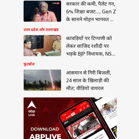
सरकार की कमी, पैलेट गन,
ान से गिरी बिजली,
साल के खिलाड़ी की
6% शिक्षा बजट..., Gen Z
; वीडियो वायरल
या
के सामने मोहन भागवत का
कबूलनामा
उत्तर प्रदेश और उत्तराखंड
कांवड़ियों पर टिप्पणी को
लेकर साजिद रशीदी पर
ीत दीपके ने CJP में
भड़के BJP विधायक, NSA
ये बड़ा पद, 13 नेताओं
लगाने की मांग
फ़ुटबॉल
्या मिला?
आसमान से गिरी बिजली,
24 साल के खिलाड़ी की
मौत; वीडियो वायरल