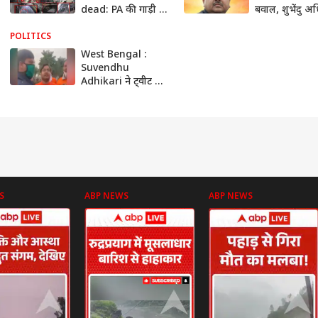
dead: PA की गा​ड़ी के
बवाल, शुभेंदु अ
उडे परखच्चे देख दहल
का दावा-' शब-ए
जाएगा दिल! |
पर छुट्टी, लेकिन..
POLITICS
Bengal Result
West Bengal :
Suvendhu
Adhikari ने ट्वीट की
एक वीडिओ, और शुरु
हो गया विवाद
S
ABP NEWS
ABP NEWS