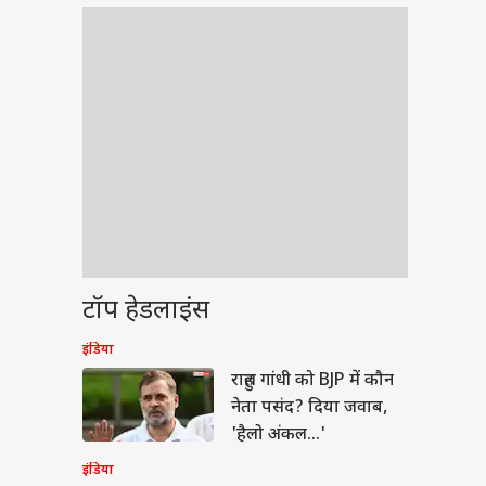
टॉप हेडलाइंस
इंडिया
बॉल
राहुल गांधी को BJP में कौन
नेता पसंद? दिया जवाब,
'हैलो अंकल...'
इंडिया