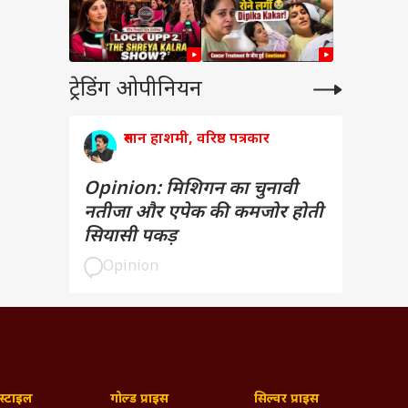
ट्रेडिंग ओपीनियन
रुमान हाशमी, वरिष्ठ पत्रकार
Opinion: मिशिगन का चुनावी
नतीजा और एपेक की कमजोर होती
सियासी पकड़
Opinion
्टाइल
गोल्ड प्राइस
सिल्वर प्राइस