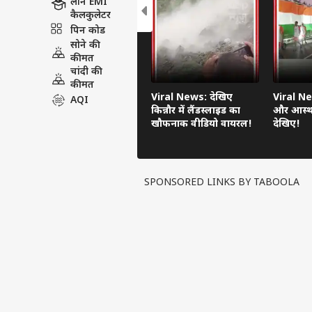
लोन EMI
कैलकुलेटर
पिन कोड
सोने की
कीमत
चांदी की
कीमत
Viral News: देखिए
Viral Ne
AQI
किन्नौर में लैंडस्लाइड का
और आस्था
खौफनाक वीडियो वायरल!
देखिए!
SPONSORED LINKS BY TABOOLA