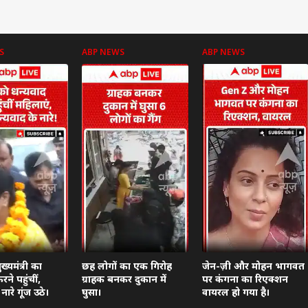
S
ABP NEWS
ABP NEWS
 कार्नर
 आर्टिकल्स
टॉप रील्स
ा
महाराष्ट्र
क्रिकेट
बॉली
ख्यमंत्री का
छह लोगों का एक गिरोह
जेन-ज़ी और मोहन भागवत
ने पहुंचीं,
ग्राहक बनकर दुकान में
पर कंगना का रिएक्शन
ारे गूंज उठे।
घुसा।
वायरल हो गया है।