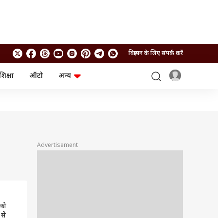
विज्ञापन के लिए संपर्क करें
शिक्षा
ऑटो
अन्य
बिजनेस
लाइफस्टाइल
पर्सनल फाइनेंस
स्वास्थ्य
स्टॉक मार्केट
ट्रैवल
म्यूचुअल फंड्स
फूड
क्रिप्टो
फैशन
आईपीओ
Health and Fitness
Advertisement
फोटो गैलरी
जनरल नॉलेज
वीडियो
 को
 से