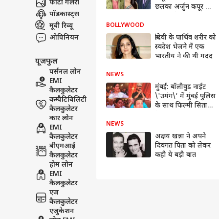
फोटो गैलरी
छलका अर्जुन कपूर का
पॉडकास्ट्स
दर्द, बोले- अब मैं ये बात
समझ पाया हूं
मूवी रिव्यू
BOLLYWOOD
ओपिनियन
श्रीदेवी के पार्थिव शरीर को
स्वदेश भेजने में एक
भारतीय ने की थी मदद
यूजफुल
पर्सनल लोन
NEWS
EMI
मुंबई: बॉलीवुड नाईट
कैलकुलेटर
\'उमंग\' में मुंबई पुलिस
कम्पैटिबिलिटी
के साथ फिल्मी सितारों
कैलकुलेटर
ने लगाए ठुमके
कार लोन
NEWS
EMI
अक्षय खन्ना ने अपने
कैलकुलेटर
दिवंगत पिता को लेकर
बीएमआई
कही ये बड़ी बात
कैलकुलेटर
होम लोन
EMI
कैलकुलेटर
एज
कैलकुलेटर
एजुकेशन