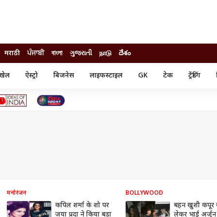
मराठी
ਪੰਜਾਬੀ
বাংলা
ગુજરાતી
நாடு
దేశం
खेल
ऐस्ट्रो
बिजनेस
लाइफस्टाइल
GK
टेक
ट्रेंडिंग
ंजन
ऑटो
खेल
ुड
कार
क्रिकेट
री सिनेमा
टेक्नोलॉजी
शिक्षा
ल सिनेमा
मोबाइल
रिजल्ट
्रिटीज
चैटजीपीटी
नौकरी
ी
गैजेट
वेब स्टोरीज
यूटिलिटी न्यूज़
कल्चर
फैक्ट चेक
मनोरंजन
BOLLYWOOD
कपिल शर्मा के शो पर
बहन खुशी कपूर
जया प्रदा ने किया बड़ा
लेकर भाई अर्जुन