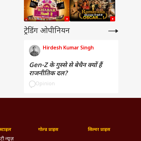
ट्रेडिंग ओपीनियन
Hirdesh Kumar Singh
Gen-Z के गुस्से से बेचैन क्यों हैं
राजनीतिक दल?
Opinion
्टाइल
गोल्ड प्राइस
सिल्वर प्राइस
टी न्यूज़