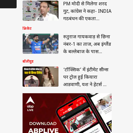
्सिक’ में इंटीमेट सीन्स
PM मोदी से मिलेगा शरद
्रोल हुईं कियारा
गुट, कांग्रेस ने कहा- INDIA
णी, यश ने हेटर्स को
ा
ा जवाब
गठबंधन की एकता...
क्रिकेट
रुतुराज गायकवाड़ से छिना
नंबर-1 का ताज, अब इंग्लैंड
ी के 13 साल बाद मिली
के बल्लेबाज के पास
, 2 बच्चों की मां बनीं
िस ऑफिसर
बादशाहत
बॉलीवुड
‘टॉक्सिक’ में इंटीमेट सीन्स
पर ट्रोल हुईं कियारा
आडवाणी, यश ने हेटर्स को
दिया जवाब