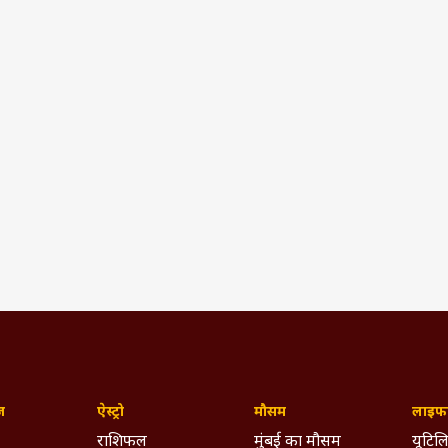
ज़
ऐस्ट्रो
मौसम
लाइफस
राशिफल
मुंबई का मौसम
यूटिलि