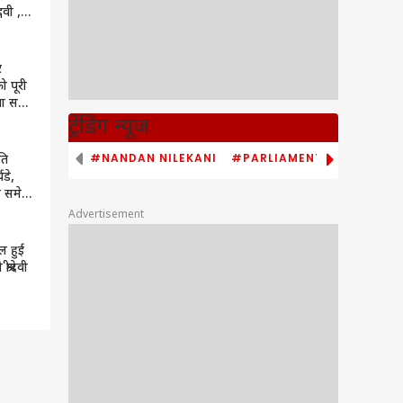
नवी ,
र
ो पूरी
ा सही
ट्रेंडिंग न्यूज
#NANDAN NILEKANI
#PARLIAMENT MONSOON S
ति
थडे,
ी समेत
शामिल
Advertisement
ल हुई
्रीदेवी