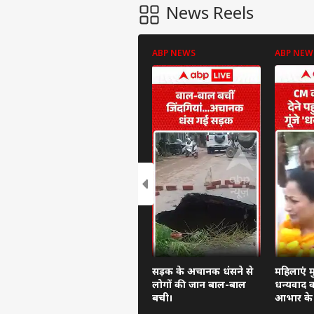
News Reels
ABP NEWS
ABP NEW
पर्सनल
टॉप
हॅलो गेस्ट
इंडिय
एडवर्टाइज विथ अस
प्राइवेसी पॉलिसी
सड़क के अचानक धंसने से
महिलाएं मु
लोगों की जान बाल-बाल
धन्यवाद कर
कॉन्टैक्ट अस
बची।
आभार के न
सेंड फीडबैक