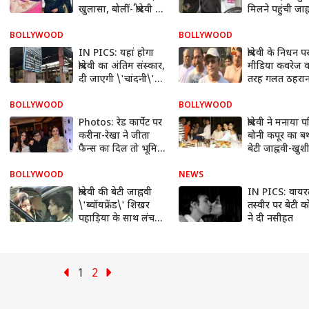
खुलासा, बोलीं- श्रीदेवी से
मिलने पहुंची जाह्
थे मतभेद
सामने आई ये
PHOTOS
BOLLYWOOD
BOLLYWOOD
IN PICS: यहां होगा
श्रीदेवी के निधन प
श्रीदेवी का अंतिम संस्कार,
मीडिया कवरेज क
दी जाएगी \'चांदनी\'
तरह गलत ठहरान
को आखिरी विदाई
नहींः अन्नू कपूर
BOLLYWOOD
BOLLYWOOD
Photos: रेड कार्पेट पर
श्रीदेवी ने मनाया प
करीना-रेखा ने जीता
बोनी कपूर का बर्
फैन्स का दिल तो भूमि
बेटी जाह्नवी-खुश
ने बढ़ाया टेंप्रेचर
कई करीबी हुए 
BOLLYWOOD
NEWS
श्रीदेवी की बेटी जाह्नवी
IN PICS: वायर
\'ब्वॉयफ्रेंड\' शिखर
तस्वीर पर बेटी को श
पहाड़िया के साथ लंच
ने दी नसीहत
डेट पर आईं नजर!
1
2