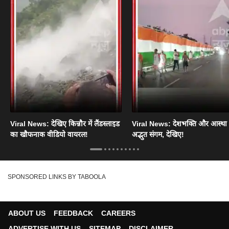
Viral News: देखिए किन्नौर में लैंडस्लाइड
Viral News: देशभक्ति और आस्था
का खौफनाक वीडियो वायरल!
अद्भुत संगम, देखिए!
SPONSORED LINKS BY TABOOLA
ABOUT US
FEEDBACK
CAREERS
ADVERTISE WITH US
SITEMAP
DISCLAIMER