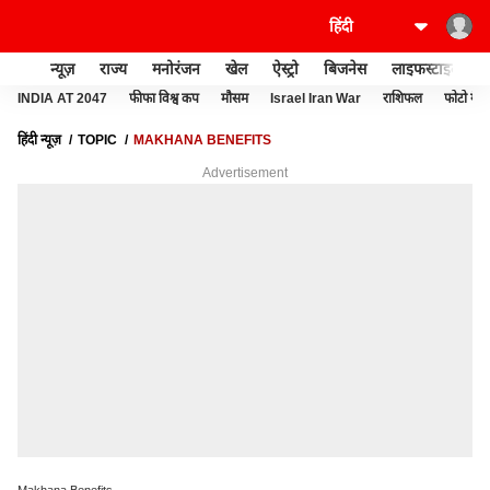
न्यूज़
राज्य
मनोरंजन
खेल
ऐस्ट्रो
बिजनेस
लाइफस्टाइल
INDIA AT 2047
फीफा विश्व कप
मौसम
Israel Iran War
राशिफल
फोटो गैल
हिंदी न्यूज़
TOPIC
MAKHANA BENEFITS
Advertisement