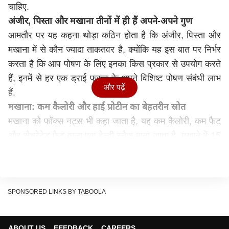
चाहिए.
अंजीर, पिस्ता और मखाना तीनों में ही हैं अपने-अपने गुण
आमतौर पर यह कहना थोड़ा कठिन होता है कि अंजीर, पिस्ता और
मखाना में से कौन ज्यादा ताकतवर है, क्योंकि यह इस बात पर निर्भर
करता है कि आप पोषण के लिए इनका किस प्रकार से उपयोग करते
हैं, इनमें से हर एक ड्राई फ्रूट के अपने विशिष्ट पोषण संबंधी लाभ
और पढ़ें
हैं.
मखाना: कम कैलोरी और हाई प्रोटीन का बेहतरीन स्रोत
मखाना को फॉक्स नट्स भी कहा जाता है, यह कम कैलोरी, कम फैट
और सैचुरेटेड फैट वाला एक हेल्दी स्नैक माना जाता है. मखाने में 15
ग्राम तक प्रोटीन होता है जो बॉडी बिल्डिंग और मसल रिपेयर के
लिए फायदेमंद है. मखाने में मैग्नीशियम, पोटैशियम और कैल्शियम की
अच्छी मात्रा होती है, जो दिल, मसल्स और हड्डियों की सेहत के
लिए उपयोगी मानी जाती है.
SPONSORED LINKS BY TABOOLA
पिस्ता: फैट में ज्यादा लेकिन प्रोटीन में दमदार
पिस्ता स्वाद में जितना अच्छा होता है, पोषण में भी उतना ही दमदार
ABOUT US
FEEDBACK
CAREERS