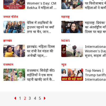
Women's Day: CM
पर फिरोजाबाद मे
Rekha ने महिलाओं के
महिलाओं ने थामी 
स्वास्थ्य को दी तरजीह,
की कमान, किय
PM Modi के लिए
संचालन
जनरल नॉलेज
महाराष्ट्र
कही ये बात | ABP
पेरिस में लड़कियों के
महाराष्ट्र: प्रियंका 
News
ट्राउजर पहनने पर क्यों
का अंतर्राष्ट्रीय 
लगा था बैन, जान
दिवस पर बड़ा ब
लीजिए जवाब
'आज भी 50 फी
आबादी को...'
झारखंड
NEWS
झारखंड: महिला दिवस
Internationa
पर रांची रेल मंडल की
Women’s Day
अनोखी पहल,
सृजन, साहस औ
महिलाओं के हाथ में
शक्ति का पर्याय 
सौंपी ट्रेन की कमान
महिला
राजस्थान
न्यूज़
राजस्थान: सिरोही की 5
Top News |
सहेलियों ने एक साथ
Trump tariff
पहनी खाकी, जानें कैसे
Internationa
रचा इतिहास
Women's Da
Bihar Politics
Baba Bages
1
2
3
4
5