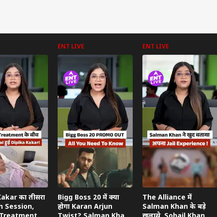
ENT LIVE
ENT LIVE
 कार्नर
 आर्टिकल्स
टॉप रील्स
ा
इंडिया
उत्तर प्रदेश और उत्तराखंड
फ़ुट
Kakar का तीसरा
Bigg Boss 20 में क्या
The Alliance में
n Session,
होगा Karan Arjun
Salman Khan के बड़े
Treatment के
Twist? Salman Khan
खुलासे, Sohail Khan