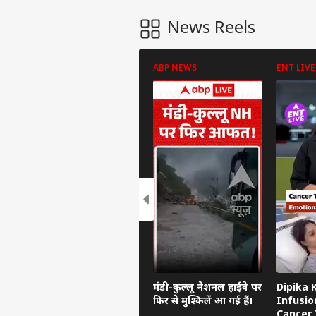
News Reels
ABP NEWS
ENT LIVE
पर्सनल
टॉप
हॅलो गेस्ट
इंडिय
एडवर्टाइज विथ अस
प्राइवेसी पॉलिसी
मंडी-कुल्लू नेशनल हाईवे पर
Dipika 
फिर से मुश्किलें आ गई हैं।
Infusio
कॉन्टैक्ट अस
Cancer 