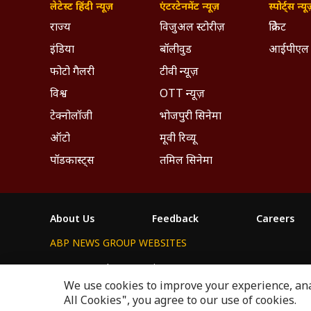
लेटेस्ट हिंदी न्यूज़
एंटरटेनमेंट न्यूज़
स्पोर्ट्स न्यू
राज्य
विजुअल स्टोरीज़
क्रिकेट
इंडिया
बॉलीवुड
आईपीएल
फोटो गैलरी
टीवी न्यूज़
विश्व
OTT न्यूज़
टेक्नोलॉजी
भोजपुरी सिनेमा
ऑटो
मूवी रिव्यू
पॉडकास्ट्स
तमिल सिनेमा
About Us
Feedback
Careers
ABP NEWS GROUP WEBSITES
ABP Network
ABP Live
ABP न्यूज़
ABP আনন্দ
ABP 
We use cookies to improve your experience, anal
This website follows the
DNPA Code of Ethics.
Copyright@
All Cookies", you agree to our use of cookies.