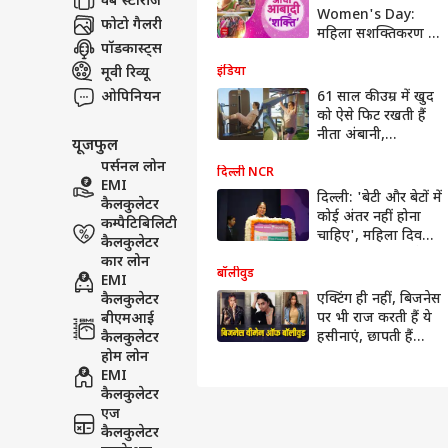
वेब स्टोरीज
Women's Day:
फोटो गैलरी
महिला सशक्तिकरण की
पॉडकास्ट्स
अनोखी पहल |
Gautam Adani |
मूवी रिव्यू
इंडिया
Adani Group |
ओपिनियन
61 साल की उम्र में खुद
ABP News
को ऐसे फिट रखती हैं
नीता अंबानी,
यूजफुल
Women’s Day पर
पर्सनल लोन
बताया फिटनेस का राज
दिल्ली NCR
EMI
दिल्ली: 'बेटी और बेटों में
कैलकुलेटर
कोई अंतर नहीं होना
कम्पैटिबिलिटी
चाहिए', महिला दिवस
कैलकुलेटर
पर बोलीं मुख्यमंत्री रेखा
कार लोन
गुप्ता
बॉलीवुड
EMI
एक्टिंग ही नहीं, बिजनेस
कैलकुलेटर
पर भी राज करती हैं ये
बीएमआई
हसीनाएं, छापती हैं
कैलकुलेटर
करोड़ों नोट
होम लोन
EMI
कैलकुलेटर
एज
कैलकुलेटर