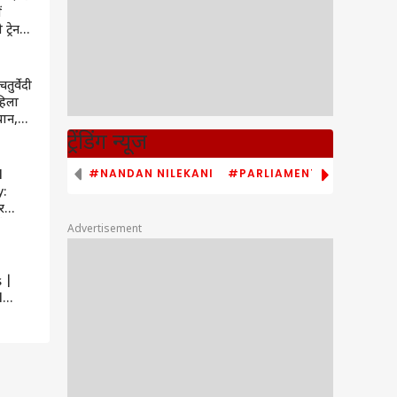
ं
ट्रेन
ा सफल
चतुर्वेदी
महिला
यान,
सदी
ट्रेंडिंग न्यूज
#NANDAN NILEKANI
#PARLIAMENT MONSOON S
l
:
र
है
Advertisement
s |
l
y |
 |
hwar