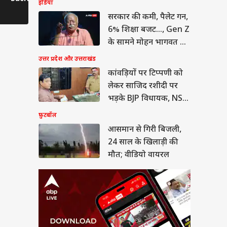
इंडिया
Joshi के लिए छोड़ी
दर्शकों का दिल
Preview Sc
ान से गिरी बिजली,
सरकार की कमी, पैलेट गन,
Finalist Position
मांग, Prote
ाल के खिलाड़ी की मौत;
6% शिक्षा बजट..., Gen Z
ियो वायरल
या
के सामने मोहन भागवत का
कबूलनामा
उत्तर प्रदेश और उत्तराखंड
कांवड़ियों पर टिप्पणी को
लेकर साजिद रशीदी पर
ीत दीपके ने CJP में
भड़के BJP विधायक, NSA
ये बड़ा पद, 13 नेताओं
लगाने की मांग
्या मिला?
फ़ुटबॉल
आसमान से गिरी बिजली,
24 साल के खिलाड़ी की
मौत; वीडियो वायरल