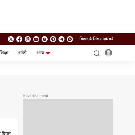
विज्ञापन के लिए संपर्क करें
शिक्षा
ऑटो
अन्य
बिजनेस
लाइफस्टाइल
पर्सनल फाइनेंस
स्वास्थ्य
स्टॉक मार्केट
ट्रैवल
म्यूचुअल फंड्स
फूड
क्रिप्टो
फैशन
आईपीओ
Health and Fitness
Advertisement
फोटो गैलरी
जनरल नॉलेज
वीडियो
िला दिवस