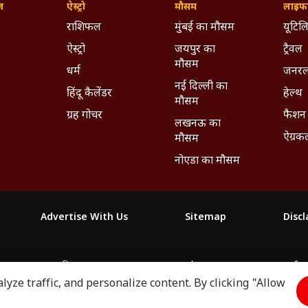
ज़
ऐस्ट्रो
मौसम
लाइफस
राशिफल
मुंबई का मौसम
यूटिलि
ऐस्ट्रो
जयपुर का
ट्रैवल
मौसम
धर्म
जनरल
नई दिल्ली का
हिंदू कैलेंडर
हेल्थ
मौसम
ग्रह गोचर
फैशन
लखनऊ का
ऐग्रक
मौसम
नोएडा का मौसम
Advertise With Us
Sitemap
Disc
माझा
ABP અસ્મિતા
ABP Ganga
ABP ਸਾਂਝਾ
ABP நாடு
ABP దేశ
yze traffic, and personalize content. By clicking "Allow
2026. All rights reserved.