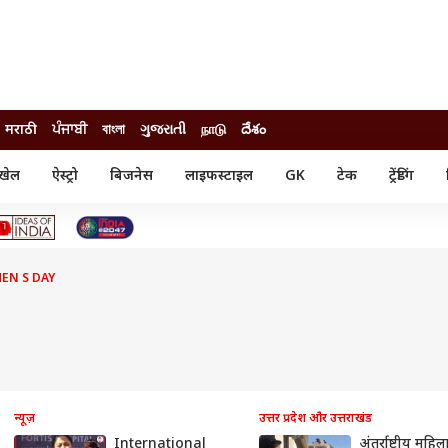
मराठी
ਪੰਜਾਬੀ
বাংলা
ગુજરાતી
நாடு
దేశం
खेल
ऐस्ट्रो
बिजनेस
लाइफस्टाइल
GK
टेक
ट्रेंडिंग
ंजन
ऑटो
खेल
ुड
कार
क्रिकेट
री सिनेमा
टेक्नोलॉजी
शिक्षा
ल सिनेमा
EN S DAY
मोबाइल
रिजल्ट
्रिटीज
चैटजीपीटी
नौकरी
ी
गैजेट
वेब स्टोरीज
यूटिलिटी न्यूज़
कल्चर
फैक्ट चेक
न्यूज़
उत्तर प्रदेश और उत्तराखंड
International
अंतर्राष्ट्रीय मह