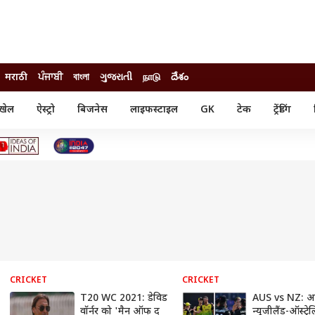
मराठी
ਪੰਜਾਬੀ
বাংলা
ગુજરાતી
நாடு
దేశం
खेल
ऐस्ट्रो
बिजनेस
लाइफस्टाइल
GK
टेक
ट्रेंडिंग
ंजन
ऑटो
खेल
ुड
कार
क्रिकेट
री सिनेमा
टेक्नोलॉजी
शिक्षा
ल सिनेमा
मोबाइल
रिजल्ट
्रिटीज
चैटजीपीटी
नौकरी
ी
गैजेट
वेब स्टोरीज
यूटिलिटी न्यूज़
कल्चर
फैक्ट चेक
CRICKET
CRICKET
T20 WC 2021: डेविड
AUS vs NZ: 
वॉर्नर को 'मैन ऑफ द
न्यूजीलैंड-ऑस्ट्रे