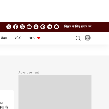
विज्ञापन के लिए संपर्क करें
शिक्षा
ऑटो
अन्य
बिजनेस
लाइफस्टाइल
पर्सनल फाइनेंस
स्वास्थ्य
स्टॉक मार्केट
ट्रैवल
म्यूचुअल फंड्स
फूड
क्रिप्टो
फैशन
आईपीओ
Health and Fitness
Advertisement
फोटो गैलरी
जनरल नॉलेज
वीडियो
आज
लिया के