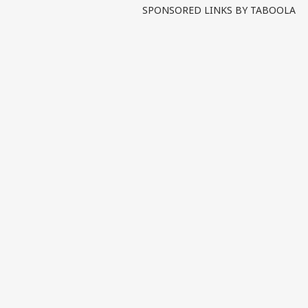
SPONSORED LINKS BY TABOOLA
पर्सनल
टॉप
हॅलो गेस्ट
इंडिय
एडवर्टाइज विथ अस
प्राइवेसी पॉलिसी
कॉन्टैक्ट अस
सेंड फीडबैक