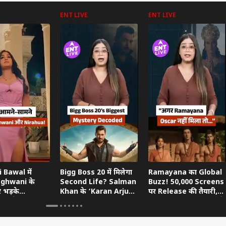
ENT LIVE
ENT LIVE
 Bawal में
Bigg Boss 20 में मिलेगा
Ramayana का Global
aghwani के
Second Life? Salman
Buzz! 50,000 Screens
र भड़के
Khan के ‘Karan Arjun’
पर Release की तैयारी,
, बोले- ‘आप
Hint का खुला राज
Devendra Fadnavis ने
ायक हो’
किया Oscar का सपोर्ट