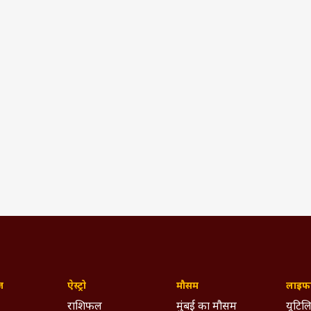
ज़
ऐस्ट्रो
मौसम
लाइफस
राशिफल
मुंबई का मौसम
यूटिलि