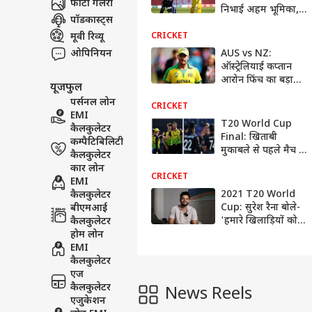
फोटो गैलरी
निभाई अहम भूमिका, 3
पॉडकास्ट्स
प्रमुख स्टेडियम के
आंकड़े जानकर हैरान
मूवी रिव्यू
CRICKET
रह जाएंगे
ओपिनियन
AUS vs NZ:
ऑस्ट्रेलियाई कप्तान
आरोन फिंच का बड़ा
यूजफुल
खुलासा- इंग्लैंड के
पर्सनल लोन
खिलाफ बड़ी हार के
CRICKET
EMI
बाद आक्रामक हुई टीम
T20 World Cup
कैलकुलेटर
Final: खिताबी
कम्पैटिबिलिटी
मुकाबले से पहले मैच से
कैलकुलेटर
जुड़ी हर जानकारी
कार लोन
मिलेगी यहां, एक क्लिक
CRICKET
EMI
में पढ़ें हर ज़रूरी बात
2021 T20 World
कैलकुलेटर
Cup: सुरेश रैना बोले-
बीएमआई
'हमारे खिलाड़ियों को
कैलकुलेटर
कप्तान Virat Kohli
होम लोन
के लिए जीतना चाहिए
EMI
टी20 वर्ल्ड कप'
कैलकुलेटर
एज
कैलकुलेटर
News Reels
एजुकेशन