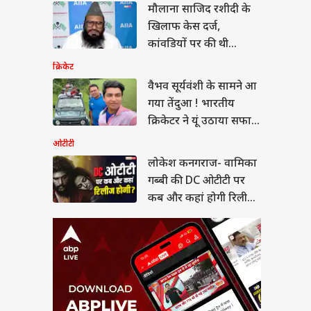
ेश कनगराज- वामिका
मौलाना साजिद रशीदी के
बी की DC ओटीटी पर कब
खिलाफ केस दर्ज,
कहां होगी रिलीज,
ं-डिटेल्स
कांवडियों पर की थी
आपत्तिजनक टिप्पणी
क्रिकेट
वैभव सूर्यवंशी के सामने आ
गया तेंदुआ ! भारतीय
सी ड्राइवर बना कंपनी का
क्रिकेटर ने यूं उठाया सफारी
 कर्मचारी, आज बड़े
पर
का मजा
ओटीटी
लोकेश कनगराज- वामिका
गब्बी की DC ओटीटी पर
कब और कहां होगी रिलीज,
जानें-डिटेल्स