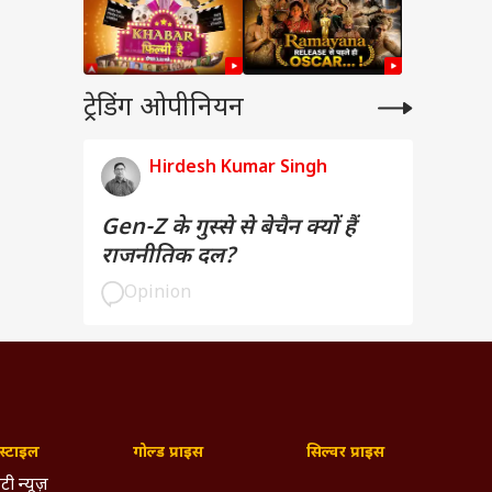
ट्रेडिंग ओपीनियन
Hirdesh Kumar Singh
Gen-Z के गुस्से से बेचैन क्यों हैं
राजनीतिक दल?
Opinion
्टाइल
गोल्ड प्राइस
सिल्वर प्राइस
टी न्यूज़