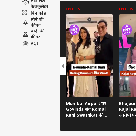
लोन EMI
कैलकुलेटर
ENT LIVE
ENT LIVE
पिन कोड
सोने की
कीमत
चांदी की
कीमत
AQI
Mumbai Airport पर
Bhojpuri
Govinda संग Komal
Kajal R
Rani Swarnkar की
आरोपों प
तस्वीरें वायरल, Dating
Nirahua
Rumours फिर तेज
उसी के ल