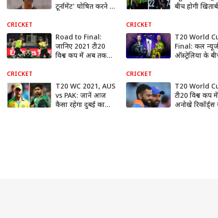
टूर्नामेंट' घोषित करने पर
बीच होगी खिताब
भड़के शोएब अख्तर,
जानें कब और कहां
जानिए क्या कहा
लाइव स्ट्रीमिंग 
CRICKET
CRICKET
टेलीकास्ट, एक 
Road to Final:
T20 World C
में पढ़ें पूरी डिटेल
जानिए 2021 टी20
Final: कल न्यूज
विश्व कप में अब तक
ऑस्ट्रेलिया के ब
कैसा रहा ऑस्ट्रेलिया का
खिताबी जंग, जान
सफर, किन-किन टीमों
और कहां देखें ल
CRICKET
CRICKET
को चटाई धूल
स्ट्रीमिंग और टेल
T20 WC 2021, AUS
T20 World C
vs PAK: जानें आज
टी20 विश्व कप मे
कैसा रहेगा दुबई का
अनोखे रिकॉर्ड्स
मौसम, पिच रिपोर्ट और
अपने नाम कर सक
मैदान से जुड़े आंकड़े
विराट कोहली औ
रोहित शर्मा