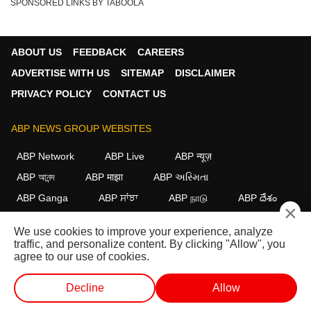
SPONSORED LINKS BY TABOOLA
ABOUT US
FEEDBACK
CAREERS
ADVERTISE WITH US
SITEMAP
DISCLAIMER
PRIVACY POLICY
CONTACT US
ABP NEWS GROUP WEBSITES
ABP Network
ABP Live
ABP न्यूज़
ABP আনন্দ
ABP माझा
ABP અસ્મિતા
ABP Ganga
ABP ਸਾਂਝਾ
ABP நாடு
ABP దేశం
×
FOLLOW US
We use cookies to improve your experience, analyze
traffic, and personalize content. By clicking "Allow", you
agree to our use of cookies.
This website follows the
DNPA Code of Ethics.
Copyright@2026.
Decline
Allow
All rights reserved.
वेब स्टोरीज
वीडियो
लाइव टीवी
शॉर्ट वीडियोज