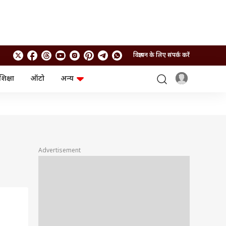
विज्ञापन के लिए संपर्क करें
शिक्षा
ऑटो
अन्य
बिजनेस
लाइफस्टाइल
पर्सनल फाइनेंस
स्वास्थ्य
स्टॉक मार्केट
ट्रैवल
म्यूचुअल फंड्स
फूड
क्रिप्टो
फैशन
आईपीओ
Health and Fitness
Advertisement
फोटो गैलरी
जनरल नॉलेज
वीडियो