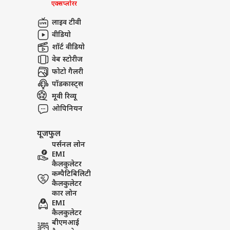
एक्सप्लोरर
लाइव टीवी
वीडियो
शॉर्ट वीडियो
वेब स्टोरीज
फोटो गैलरी
पॉडकास्ट्स
मूवी रिव्यू
ओपिनियन
यूजफुल
पर्सनल लोन
EMI
कैलकुलेटर
कम्पैटिबिलिटी
कैलकुलेटर
कार लोन
EMI
कैलकुलेटर
बीएमआई