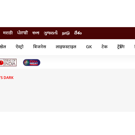
मराठी
ਪੰਜਾਬੀ
বাংলা
ગુજરાતી
நாடு
దేశం
खेल
ऐस्ट्रो
बिजनेस
लाइफस्टाइल
GK
टेक
ट्रेंडिंग
ंजन
ऑटो
खेल
ुड
कार
क्रिकेट
री सिनेमा
टेक्नोलॉजी
शिक्षा
ल सिनेमा
VS DARK
मोबाइल
रिजल्ट
्रिटीज
चैटजीपीटी
नौकरी
ी
गैजेट
वेब स्टोरीज
यूटिलिटी न्यूज़
कल्चर
फैक्ट चेक