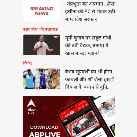
 सूर्यवंशी का भी होगा
'संप्रभुता का अपमान', शेख
बली और शॉ जैसा हाल?
हसीना की PC से भड़क उठी
गज के बयान से दुनिया
या
न
बांग्लादेश सरकार
उत्तर प्रदेश और उत्तराखंड
यूपी चुनाव पर राहुल गांधी
की बड़ी बैठक, बनाया ये
सीमन बिल पर सरकार ने
खास मास्टर प्लान!
ा समर्थन तो अड़े राहुल,
- 'पहले सदन में आएं
क्रिकेट
त्री'
वैभव सूर्यवंशी का भी होगा
कांबली और शॉ जैसा हाल?
दिग्गज के बयान से दुनिया
हैरान