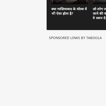
क्या गाज़ियाबाद के मॉल्स में
जो लोग ज्
भी ऐसा होता है?
जाने की यो
वे ध्यान 
चलना होग
SPONSORED LINKS BY TABOOLA