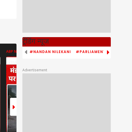
ट्रेंडिंग न्यूज
#NANDAN NILEKANI
#PARLIAMENT MONSOON S
ABP NEWS
ENT LIVE
ENT LIVE
Advertisement