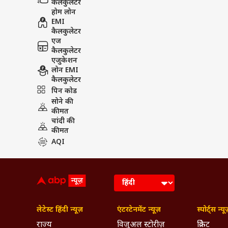
कैलकुलेटर
होम लोन
EMI
कैलकुलेटर
एज
कैलकुलेटर
एजुकेशन
लोन EMI
कैलकुलेटर
पिन कोड
सोने की
कीमत
चांदी की
कीमत
AQI
लेटेस्ट हिंदी न्यूज़
एंटरटेनमेंट न्यूज़
स्पोर्ट्स न्यू
राज्य
विजुअल स्टोरीज़
क्रिकेट