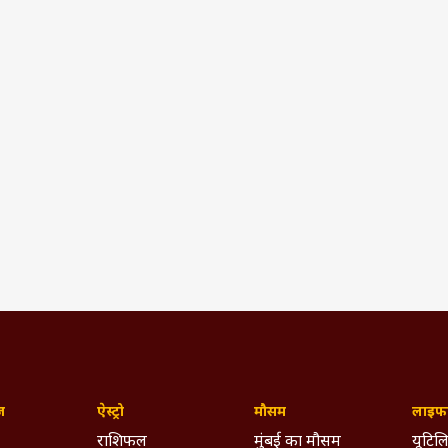
ज़
ऐस्ट्रो
मौसम
लाइफस
राशिफल
मुंबई का मौसम
यूटिलि