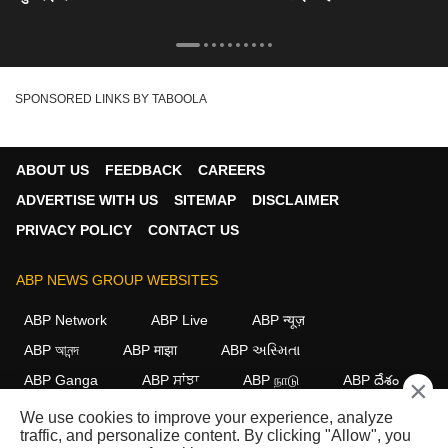
SPONSORED LINKS BY TABOOLA
ABOUT US
FEEDBACK
CAREERS
ADVERTISE WITH US
SITEMAP
DISCLAIMER
PRIVACY POLICY
CONTACT US
ABP NEWS GROUP WEBSITES
ABP Network
ABP Live
ABP न्यूज़
ABP আনন্দ
ABP माझा
ABP અસ્મિતા
ABP Ganga
ABP ਸਾਂਝਾ
ABP நாடு
ABP దేశం
×
We use cookies to improve your experience, analyze
FOLLOW US
traffic, and personalize content. By clicking "Allow", you