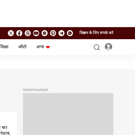
विज्ञापन के लिए संपर्क करें
शिक्षा
ऑटो
अन्य
बिजनेस
लाइफस्टाइल
पर्सनल फाइनेंस
स्वास्थ्य
स्टॉक मार्केट
ट्रैवल
म्यूचुअल फंड्स
फूड
क्रिप्टो
फैशन
आईपीओ
Health and Fitness
Advertisement
फोटो गैलरी
जनरल नॉलेज
वीडियो
र बार
 पेशाब,