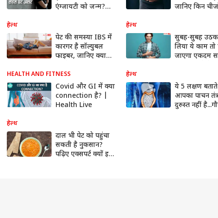
एंग्जायटी को जन्म?
जानिए किन चीजो
जानें आंतों को साफ
करना चाहिए अव
रखने का नुस्खा
हेल्थ
हेल्थ
पेट की समस्या IBS में
सुबह-सुबह उठक
कारगर है सॉल्युबल
लिया ये काम तो 
फाइबर, जानिए क्या
जाएगा एकदम स
कहते हैं एक्सपर्ट
दिनभर रहेंगे फ्रेश
HEALTH AND FITNESS
हेल्थ
Covid और GI में क्या
ये 5 लक्षण बताते 
connection है? |
आपका पाचन तंत्
Health Live
दुरुस्त नहीं है...ग
कीजिए कहीं आप 
तो नहीं दिख रहे 
हेल्थ
लक्षण
दाल भी पेट को पहुंचा
सकती है नुकसान?
पढ़िए एक्सपर्ट क्यों इन
लोगों को खाने से करते
हैं मना