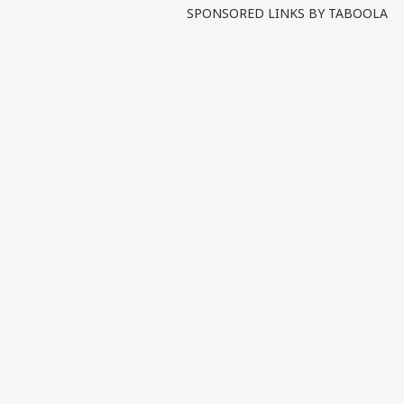
SPONSORED LINKS BY TABOOLA
पर्सनल
टॉप
हॅलो गेस्ट
इंडिय
एडवर्टाइज विथ अस
प्राइवेसी पॉलिसी
कॉन्टैक्ट अस