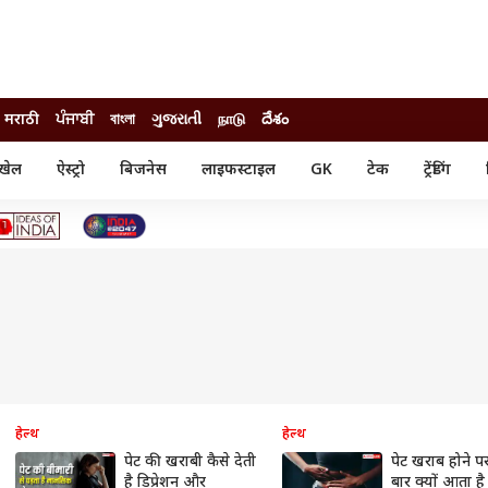
मराठी
ਪੰਜਾਬੀ
বাংলা
ગુજરાતી
நாடு
దేశం
खेल
ऐस्ट्रो
बिजनेस
लाइफस्टाइल
GK
टेक
ट्रेंडिंग
ंजन
ऑटो
खेल
ुड
कार
क्रिकेट
री सिनेमा
टेक्नोलॉजी
शिक्षा
ल सिनेमा
मोबाइल
रिजल्ट
्रिटीज
चैटजीपीटी
नौकरी
ी
गैजेट
वेब स्टोरीज
यूटिलिटी न्यूज़
कल्चर
फैक्ट चेक
हेल्थ
हेल्थ
पेट की खराबी कैसे देती
पेट खराब होने प
है डिप्रेशन और
बार क्यों आता है