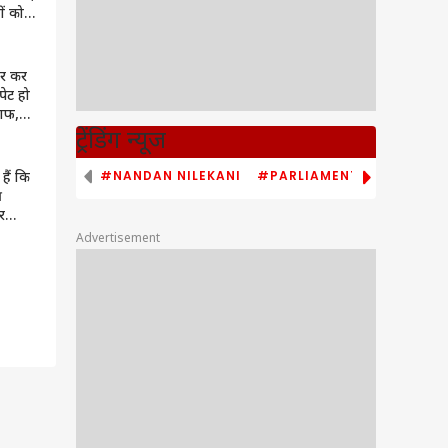
ं को
ॉइड?
र कर
पेट हो
ाफ,
ट्रेंडिंग न्यूज
#NANDAN NILEKANI
#PARLIAMENT MONSOON S
हैं कि
र
ौर
में भी
Advertisement
ये