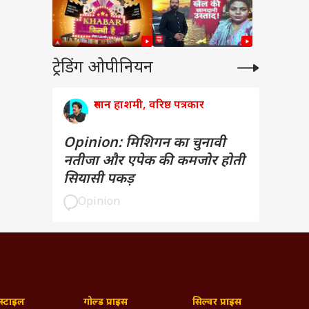
ट्रेडिंग ओपीनियन
रुमान हाशमी, वरिष्ठ पत्रकार
Opinion: मिशिगन का चुनावी
नतीजा और एपेक की कमजोर होती
सियासी पकड़
Opinion
्टाइल
गोल्ड प्राइस
सिल्वर प्राइस