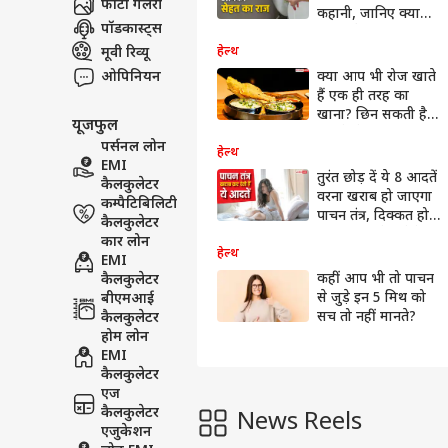
फोटो गैलरी
कहानी, जानिए क्या
पॉडकास्ट्स
बताती है किस रंग की
पॉटी?
मूवी रिव्यू
हेल्थ
ओपिनियन
क्या आप भी रोज खाते
हैं एक ही तरह का
खाना? छिन सकती है
यूजफुल
आपके पेट की ताकत!
पर्सनल लोन
हेल्थ
EMI
तुरंत छोड़ दें ये 8 आदतें
कैलकुलेटर
वरना खराब हो जाएगा
कम्पैटिबिलिटी
पाचन तंत्र, दिक्कत होने
कैलकुलेटर
पर नजर आते हैं ऐसे
कार लोन
लक्षण
हेल्थ
EMI
कहीं आप भी तो पाचन
कैलकुलेटर
से जुड़े इन 5 मिथ को
बीएमआई
सच तो नहीं मानते?
कैलकुलेटर
होम लोन
EMI
कैलकुलेटर
एज
कैलकुलेटर
News Reels
एजुकेशन