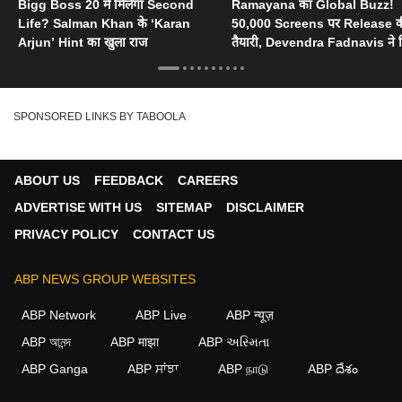
Bigg Boss 20 में मिलेगा Second
Ramayana का Global Buzz!
Life? Salman Khan के ‘Karan
50,000 Screens पर Release 
Arjun’ Hint का खुला राज
तैयारी, Devendra Fadnavis ने 
Oscar का सपोर्ट
SPONSORED LINKS BY TABOOLA
ABOUT US
FEEDBACK
CAREERS
ADVERTISE WITH US
SITEMAP
DISCLAIMER
PRIVACY POLICY
CONTACT US
ABP NEWS GROUP WEBSITES
ABP Network
ABP Live
ABP न्यूज़
ABP আনন্দ
ABP माझा
ABP અસ્મિતા
ABP Ganga
ABP ਸਾਂਝਾ
ABP நாடு
ABP దేశం
×