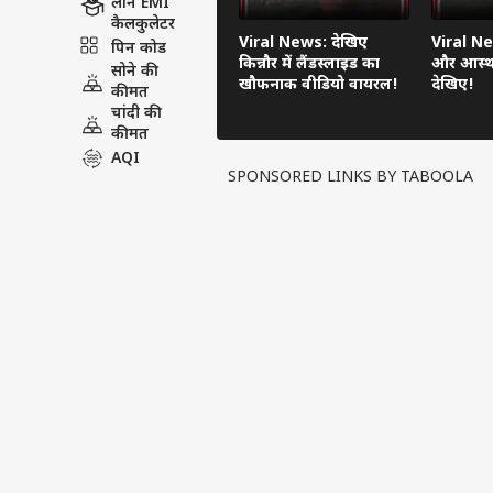
लोन EMI
कैलकुलेटर
Viral News: देखिए
Viral Ne
पिन कोड
किन्नौर में लैंडस्लाइड का
और आस्था
सोने की
खौफनाक वीडियो वायरल!
देखिए!
कीमत
चांदी की
कीमत
AQI
SPONSORED LINKS BY TABOOLA