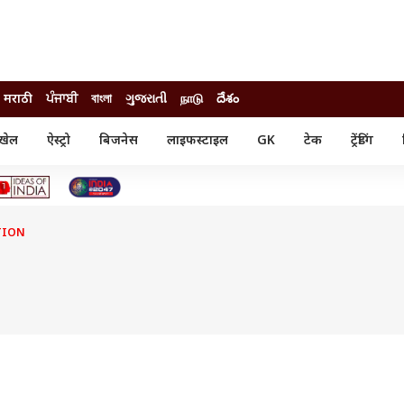
मराठी
ਪੰਜਾਬੀ
বাংলা
ગુજરાતી
நாடு
దేశం
खेल
ऐस्ट्रो
बिजनेस
लाइफस्टाइल
GK
टेक
ट्रेंडिंग
ंजन
ऑटो
खेल
ुड
कार
क्रिकेट
री सिनेमा
टेक्नोलॉजी
शिक्षा
ल सिनेमा
TION
मोबाइल
रिजल्ट
्रिटीज
चैटजीपीटी
नौकरी
ी
गैजेट
वेब स्टोरीज
यूटिलिटी न्यूज़
कल्चर
फैक्ट चेक