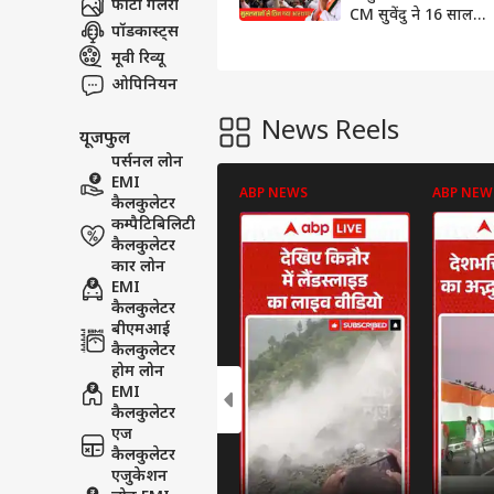
फोटो गैलरी
CM सुवेंदु ने 16 साल
पॉडकास्ट्स
पुराना रिजर्वेशन घटाकर
7% किया
मूवी रिव्यू
ओपिनियन
News Reels
यूजफुल
पर्सनल लोन
EMI
ABP NEWS
ABP NEW
कैलकुलेटर
कम्पैटिबिलिटी
कैलकुलेटर
कार लोन
EMI
कैलकुलेटर
बीएमआई
कैलकुलेटर
होम लोन
EMI
कैलकुलेटर
एज
कैलकुलेटर
एजुकेशन