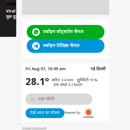
Viral News: दरदपुरा में
Viral Video: हवा से बातें
Viral Video:
पुल टूटा, हाईवे ठप
करती कार... रील्स का ऐसा
तबेला? सिस्ट
भूत?
तमाशबीन!
ज्वॉइन वॉट्सऐप चैनल
ज्वॉइन टेलिग्राम चैनल
Fri Aug 07, 10:49 am
नई दिल्ली
28.1°
बारिश: 3.4 mm ह्यूमिडिटी: 91%
हवा: NNE 9.2 km/h
देखें आज का मौसम
Powered By:
Advertisement