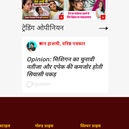
ट्रेडिंग ओपीनियन
रुमान हाशमी, वरिष्ठ पत्रकार
Opinion: मिशिगन का चुनावी
नतीजा और एपेक की कमजोर होती
सियासी पकड़
Opinion
्टाइल
गोल्ड प्राइस
सिल्वर प्राइस