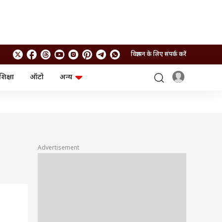
विज्ञापन के लिए संपर्क करें
शिक्षा
ऑटो
अन्य
बिजनेस
लाइफस्टाइल
पर्सनल फाइनेंस
स्वास्थ्य
स्टॉक मार्केट
ट्रैवल
म्यूचुअल फंड्स
फूड
क्रिप्टो
फैशन
आईपीओ
Health and Fitness
Advertisement
फोटो गैलरी
जनरल नॉलेज
वीडियो