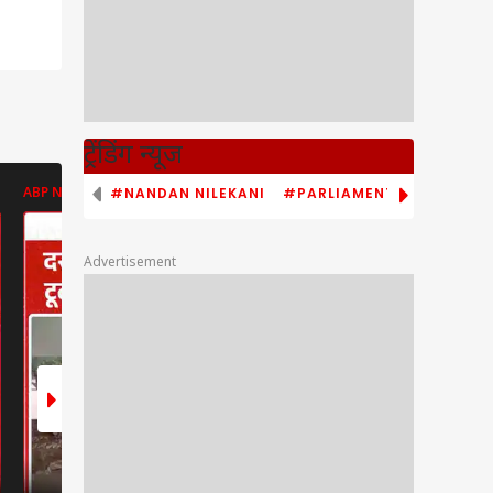
ट्रेंडिंग न्यूज
#NANDAN NILEKANI
#PARLIAMENT MONSOON S
ABP NEWS
ABP NEWS
ABP NEWS
Advertisement