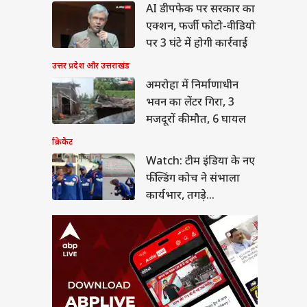
AI डीपफेक पर सरकार का
ch: टीम इंडिया के नए
डिंग कोच ने संभाला
एक्शन, फर्जी फोटो-वीडियो
यभार, तगड़े कॉम्पिटिशन
या
पर 3 घंटे में होगी कार्रवाई
की शुरुआत
उत्तर प्रदेश और उत्तराखंड
अमरोहा में निर्माणाधीन
भवन का लेंटर गिरा, 3
ीत दीपके ने CJP में
मजदूरों की मौत, 6 घायल
ये बड़ा पद, 13 नेताओं
क्रिकेट
्या मिला?
Watch: टीम इंडिया के नए
फील्डिंग कोच ने संभाला
कार्यभार, तगड़े
कॉम्पिटिशन से की शुरुआत