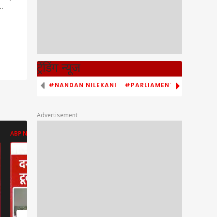
ट्रेंडिंग न्यूज
#NANDAN NILEKANI
#PARLIAMENT MONSOON S
Advertisement
ABP NEWS
ABP NEWS
ABP NEWS