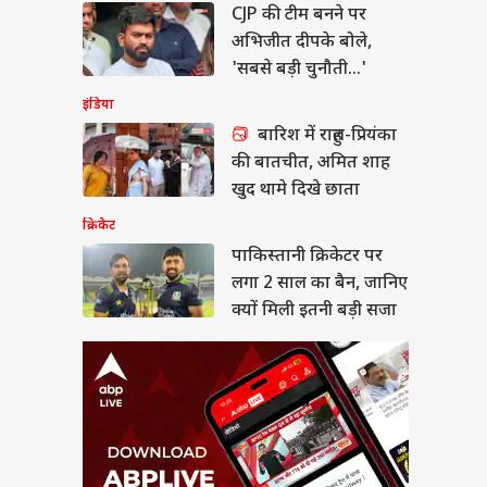
CJP की टीम बनने पर
स्तानी क्रिकेटर पर लगा
ल का बैन, जानिए क्यों
अभिजीत दीपके बोले,
ी इतनी बड़ी सजा
या
'सबसे बड़ी चुनौती...'
इंडिया
बारिश में राहुल-प्रियंका
की बातचीत, अमित शाह
ण तेजपाल को 10 साल
खुद थामे दिखे छाता
जा, रेप केस में हाई
क्रिकेट
ट ने पलटा फैसला
पाकिस्तानी क्रिकेटर पर
लगा 2 साल का बैन, जानिए
क्यों मिली इतनी बड़ी सजा