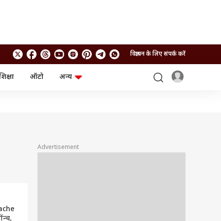
विज्ञापन के लिए संपर्क करें
शिक्षा
ऑटो
अन्य
बिजनेस
लाइफस्टाइल
पर्सनल फाइनेंस
स्वास्थ्य
स्टॉक मार्केट
ट्रैवल
म्यूचुअल फंड्स
फूड
क्रिप्टो
फैशन
आईपीओ
Health and Fitness
Advertisement
फोटो गैलरी
जनरल नॉलेज
वीडियो
ache
न्च,