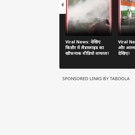
Viral News: देखिए
Viral Ne
किन्नौर में लैंडस्लाइड का
और आस्था
खौफनाक वीडियो वायरल!
देखिए!
SPONSORED LINKS BY TABOOLA