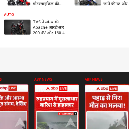
मोटरसाइकिल की
जानें कीमत और
कीमत में हुआ उछाल,
स्पेसिफिकेशन्स
जानें नई कीमत
AUTO
TVS ने लॉन्च की
Apache आरटीआर
200 4V और 160 4V,
यहां जानें कीमत और
खूबियां
S
ABP NEWS
ABP NEWS