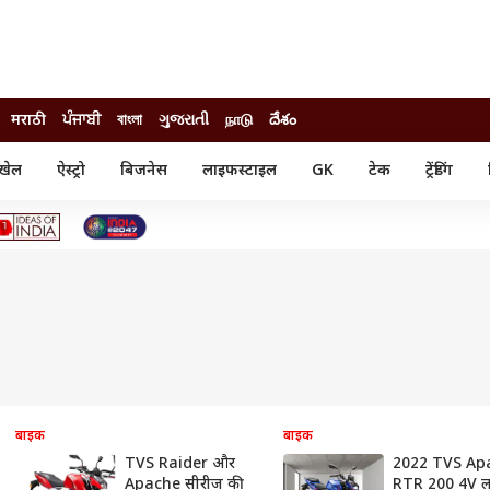
मराठी
ਪੰਜਾਬੀ
বাংলা
ગુજરાતી
நாடு
దేశం
खेल
ऐस्ट्रो
बिजनेस
लाइफस्टाइल
GK
टेक
ट्रेंडिंग
ंजन
ऑटो
खेल
ुड
कार
क्रिकेट
री सिनेमा
टेक्नोलॉजी
शिक्षा
ल सिनेमा
मोबाइल
रिजल्ट
्रिटीज
चैटजीपीटी
नौकरी
ी
गैजेट
वेब स्टोरीज
यूटिलिटी न्यूज़
कल्चर
फैक्ट चेक
बाइक
बाइक
TVS Raider और
2022 TVS Ap
Apache सीरीज की
RTR 200 4V लॉ