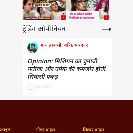
ट्रेडिंग ओपीनियन
रुमान हाशमी, वरिष्ठ पत्रकार
Opinion: मिशिगन का चुनावी
नतीजा और एपेक की कमजोर होती
सियासी पकड़
Opinion
्टाइल
गोल्ड प्राइस
सिल्वर प्राइस