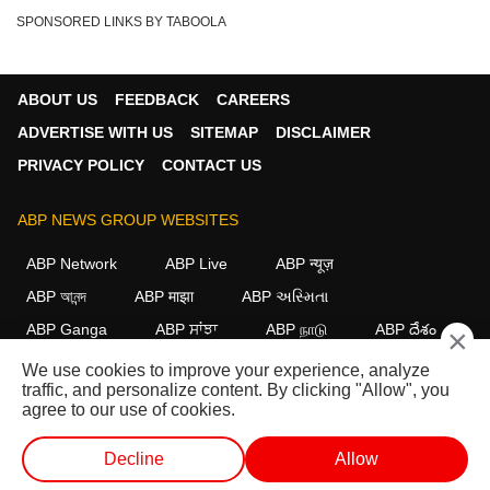
SPONSORED LINKS BY TABOOLA
ABOUT US
FEEDBACK
CAREERS
ADVERTISE WITH US
SITEMAP
DISCLAIMER
PRIVACY POLICY
CONTACT US
ABP NEWS GROUP WEBSITES
ABP Network
ABP Live
ABP न्यूज़
ABP আনন্দ
ABP माझा
ABP અસ્મિતા
ABP Ganga
ABP ਸਾਂਝਾ
ABP நாடு
ABP దేశం
×
We use cookies to improve your experience, analyze
FOLLOW US
traffic, and personalize content. By clicking "Allow", you
agree to our use of cookies.
Decline
Allow
This website follows the
DNPA Code of Ethics.
Copyright@2026.
All rights reserved.