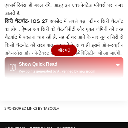
एक्सपीरियंस ही बदल देंगे. आइए इन एक्सपेक्टेड फीचर्स पर नजर
डालते हैं.
सिरी चैटबॉट- iOS 27
अपडेट में सबसे बड़ा फीचर
सिरी चैटबॉट
का होगा. ऐप्पल अब सिरी को चैटजीपीटी और गूगल जेमिनी की तरह
चैटबॉट में बदलना चाह रही है. यह फीचर आने के बाद यूजर सिरी से
किसी चैटबॉट की तरह बात कर सकेंगे. साथ ही इसमें ऑन-स्क्रीन
और पढ़ें
अवेयरनेस और कॉन्टेक्स्ट समझने जैसी कैपेबिलिटीज भी आ जाएंगी.
Show Quick Read
Key points generated by AI, verified by newsroom
नए ऐप्पल इंटेलीजेंस फीचर्स-
गूगल के साथ हुई पार्टनरशिप के बाद
ऐप्पल अपने इंटेलीजेंस फीचर्स के लिए जेमिनी एआई मॉडल को यूज
करेगी. iOS 27 से इसकी शुरुआत हो जाएगी. बताया जा रहा है कि
SPONSORED LINKS BY TABOOLA
अपकमिंग अपडेट में ऐप्पल कैलेंडर में ऐप्पल इंटेलीजेंस कैपेबिलिटी एड
की जाएगी. इसके अलावा हेल्थ प्लस सब्सक्रिप्शन सर्विस में भी यूजर
को पर्सनलाइज्ड और एआई पावर्ड हेल्थ और फिटनेस रिकमंडेशन