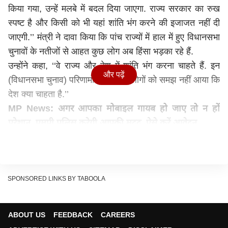
किया गया, उन्हें मलबे में बदल दिया जाएगा. राज्य सरकार का रुख
स्पष्ट है और किसी को भी यहां शांति भंग करने की इजाजत नहीं दी
जाएगी.’’ मंत्री ने दावा किया कि पांच राज्यों में हाल में हुए विधानसभा
चुनावों के नतीजों से आहत कुछ लोग अब हिंसा भड़का रहे हैं.
उन्होंने कहा, ‘‘वे राज्य और देश में शांति भंग करना चाहते हैं. इन
और पढ़ें
(विधानसभा चुनाव) परिणामों से भी, ऐसे लोगों को समझ नहीं आया कि
देश क्या चाहता है.’’
MP News: अगर आपका मोबाइल गायब हो जाए तो न हों
परेशान, एमपी पुलिस करेगी आपकी मदद, ऐसे करें आवेदन
गृह मंत्री नरोत्तम मिश्रा ने कहा कि खरगोन में हुई हिंसा के सिलसिले
में अब तक 77 लोगों को गिरफ्तार किया गया है और राज्य सरकार
किसी को भी राज्य में शांति भंग नहीं करने देगी.
नरोत्तम मिश्रा प्रदेश सरकार के प्रवक्ता भी हैं. उन्होंने कहा,
SPONSORED LINKS BY TABOOLA
‘‘खरगोन में शांति बहाल कर दी गई है. शहर में कर्फ्यू लगा दिया गया
है. दंगाइयों की पहचान की जा रही है और उनमें से 77 को गिरफ्तार
ABOUT US
FEEDBACK
CAREERS
कर लिया गया है.’’ मिश्रा ने पुष्टि की कि पैर में गोली लगने से