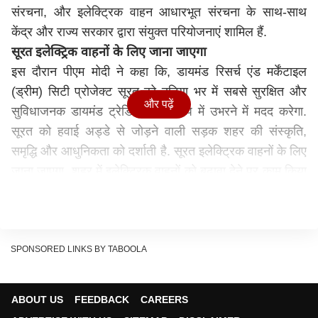
संरचना, और इलेक्ट्रिक वाहन आधारभूत संरचना के साथ-साथ
केंद्र और राज्य सरकार द्वारा संयुक्त परियोजनाएं शामिल हैं.
सूरत इलेक्ट्रिक वाहनों के लिए जाना जाएगा
इस दौरान पीएम मोदी ने कहा कि, डायमंड रिसर्च एंड मर्केंटाइल
(ड्रीम) सिटी प्रोजेक्ट सूरत को दुनिया भर में सबसे सुरक्षित और
और पढ़ें
सुविधाजनक डायमंड ट्रेडिंग हब के रूप में उभरने में मदद करेगा.
सूरत को हवाई अड्डे से जोड़ने वाली सड़क शहर की संस्कृति,
समृद्धि और आधुनिकता को दर्शाती है. सूरत इलेक्ट्रिक वाहनों के लिए
जाना जाएगा. शहर में इलेक्ट्रिक वाहनों को बढ़ावा देने पर काम किया
जा रहा है. यहां 500 से ज्यादा चार्जिंग स्टेशन लगाए जाएंगे.
'सूरत में 80,000 घरों का निर्माण'
पीएम मोदी ने कहा, पिछले दो दशकों में हमने सूरत में गरीबों के लिए
लगभग 80,000 घरों का निर्माण किया, उनके जीवन स्तर को ऊपर
SPONSORED LINKS BY TABOOLA
उठाया. आयुष्मान भारत योजना के तहत देश में करीब चार करोड़
गरीब मरीजों को मुफ्त इलाज मिला, जिनमें से 32 लाख से ज्यादा
ABOUT US
FEEDBACK
CAREERS
मरीज गुजरात के और 1.25 लाख सूरत के हैं. हमारी सरकार सूरत