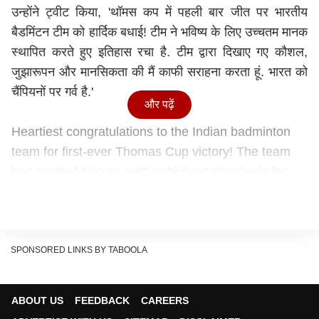
उन्होंने ट्वीट किया, 'थॉमस कप में पहली बार जीत पर भारतीय
बैडमिंटन टीम को हार्दिक बधाई! टीम ने भविष्य के लिए उच्चतम मानक
स्थापित करते हुए इतिहास रचा है. टीम द्वारा दिखाए गए कौशल,
जुझारूपन और मानसिकता की मैं काफी सराहना करता हूं. भारत को
चैंपियनों पर गर्व है.'
और पढ़ें
Heartiest congratulations to the Indian badminton
team for first-ever Thomas Cup victory! The team
has created history, setting highest standards for
the future. I have high appreciation for the skills,
resilience & temperament shown by the team. India
is proud of the champions.
— President of India (@rashtrapatibhvn)
May 15,
SPONSORED LINKS BY TABOOLA
2022
प्रधानमंत्री ने भी दी बधाई
ABOUT US
FEEDBACK
CAREERS
धानमंत्री
नरेंद्र मोदी
ने थॉमस कप में भारतीय पुरुष बैडमिंटन टीम