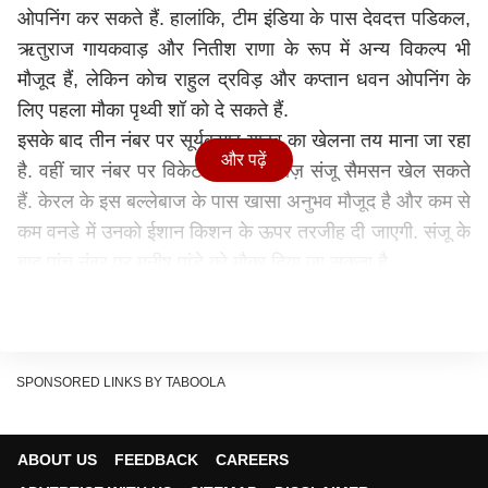
ओपनिंग कर सकते हैं. हालांकि, टीम इंडिया के पास देवदत्त पडिकल,
ऋतुराज गायकवाड़ और नितीश राणा के रूप में अन्य विकल्प भी
मौजूद हैं, लेकिन कोच राहुल द्रविड़ और कप्तान धवन ओपनिंग के
लिए पहला मौका पृथ्वी शॉ को दे सकते हैं.
इसके बाद तीन नंबर पर सूर्यकुमार यादव का खेलना तय माना जा रहा
और पढ़ें
है. वहीं चार नंबर पर विकेटकीपर बल्लेबाज़ संजू सैमसन खेल सकते
हैं. केरल के इस बल्लेबाज के पास खासा अनुभव मौजूद है और कम से
कम वनडे में उनको ईशान किशन के ऊपर तरजीह दी जाएगी. संजू के
बाद पांच नंबर पर मनीष पांडे को मौका दिया जा सकता है.
पांड्या ब्रदर्स निभाएंगे फिनिशर का रोल
हार्दिक पांड्या और क्रुणाल पांड्या छह और सात नंबर पर बल्लेबाज़ी
कर सकते हैं. ये दोनों भाई फिनिशर का रोल अदा करेंगे. श्रीलंका की
पिचों पर क्रुणाल पांड्या काफी कारगार साबित हो सकते हैं. साथ ही
SPONSORED LINKS BY TABOOLA
अंतिम ओवरों में विस्फोटक बल्लेबाज़ी भी कर सकते हैं. इंग्लैंड के
खिलाफ घरेलू वनडे सीरीज़ में उन्होंने ऐसा करके भी दिखाया था. वहीं
ABOUT US
FEEDBACK
CAREERS
हार्दिक अपने प्रदर्शन से आलोचकों का मुंह बंद करना चाहेंगे.