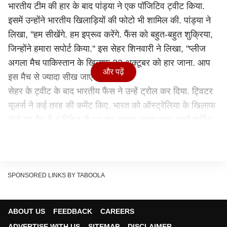
भारतीय टीम की हार के बाद पांड्या ने एक पॉजिटिव ट्वीट किया.
इसमें उन्होंने भारतीय खिलाड़ियों की फोटो भी शामिल की. पांड्या ने
लिखा, ''हम सीखेंगे. हम इप्रूव करेंगे. फैंस को बहुत-बहुत शुक्रिया,
जिन्होंने हमारा सपोर्ट किया.'' इस सेहर शिनवारी ने लिखा, ''प्लीज
अगला मैच पाकिस्तान के खिलाफ 23 अक्टूबर को हार जाना. आप
और पढ़ें
इस मैच से ज्यादा सीख जाएंगे.''
सेहर के ट्वीट के बाद भारतीय फैंस ने उन्हें ट्रोल कर दिया. ट्विटर
यूजर्स ने कई तरह की कमेंट किए. भारत को ऑस्ट्रेलिया के खिलाफ
खेले गए मैच में 4 विकेट से हार का सामना करना पड़ा. इसमें हार्दिक
पांड्या ने नाबाद 71 रन बनाए थे.
Please lose next match to Pakistan on 23rd October
you will learn more from it 😂
— Sehar Shinwari (@SeharShinwari)
September
SPONSORED LINKS BY TABOOLA
20, 2022
Bheekh mangna in logo ka kam nhi hua aaj tak 😅
ABOUT US
FEEDBACK
CAREERS
— GauRav (@DSP3105)
September 20, 2022
ADVERTISE WITH US
SITEMAP
DISCLAIMER