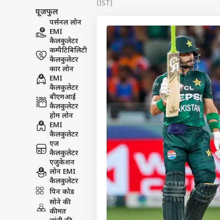
(IST)
यूजफुल
पर्सनल लोन
EMI
कैलकुलेटर
कम्पैटिबिलिटी
कैलकुलेटर
कार लोन
EMI
कैलकुलेटर
बीएमआई
कैलकुलेटर
होम लोन
EMI
कैलकुलेटर
एज
कैलकुलेटर
एजुकेशन
लोन EMI
पर्सनल
कैलकुलेटर
पिन कोड
सोने की
टॉप
कीमत
हॅलो गेस्ट