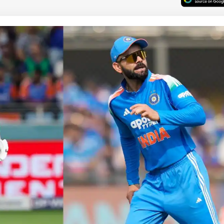
 कार्नर
 आर्टिकल्स
टॉप रील्स