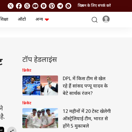
विज्ञापन के लिए संपर्क करें
शिक्षा
ऑटो
अन्य
बिजनेस
लाइफस्टाइल
पर्सनल फाइनेंस
स्वास्थ्य
स्टॉक मार्केट
ट्रैवल
म्यूचुअल फंड्स
फूड
क्रिप्टो
फैशन
टॉप हेडलाइंस
ट
आईपीओ
Health and Fitness
फोटो गैलरी
जनरल नॉलेज
क्रिकेट
DPL में किस टीम से खेल
रहे हैं सांसद पप्पू यादव के
वीडियो
बेटे सार्थक रंजन?
क्रिकेट
ने
12 महीनों में 20 टेस्ट खेलेगी
है.
ऑस्ट्रेलियाई टीम, भारत से
होंगे 5 मुकाबले