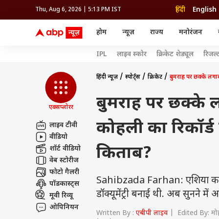
हिंदी
English
Thu, Aug 6, 2026 | 5:13 PM IST
होम
न्यूज़
राज्य
मनोरंजन
न्यूज़
राज्य
मनोर
IPL
लाइव स्कोर
क्रिकेट शेड्यूल
रिजल्
विश्व
उत्तर प्रदेश और उत्तराखंड
बॉलीव
इंडिया
उत्तर प्रदेश और उत्तराखंड
बॉलीवुड
क्रिकेट
धर्म
हेल्थ
विश्व
बिहार
ओटीटी
आईपीएल
राशिफल
रिलेशनशिप
इंडिया
बिहार
भोजपु
दिल्ली NCR
टेलीविजन
कबड्डी
अंक ज्योतिष
ट्रैवल
महाराष्ट्र
तमिल सिनेमा
हॉकी
वास्तु शास्त्र
फ़ूड
हिंदी न्यूज़
स्पोर्ट्स
क्रिकेट
बुमराह पर छक्के लगाक
अपराध
हरियाणा
रीजन
राजस्थान
भोजपुरी सिनेमा
WWE
ग्रह गोचर
पैरेंटिंग
राजस्थान
सेलिब
मध्य प्रदेश
मूवी रिव्यू
ओलिंपिक
एस्ट्रो स्पेशल
फैशन
हरियाणा
रीजनल सिनेमा
होम टिप्स
बुमराह पर छक्के ल
महाराष्ट्र
ओटीट
पंजाब
ऐस्ट्रो
झारखंड
एक्सप्लोरर
गुजरात
गुजरात
धर्म
ट्रेंडिंग
छत्तीसगढ़
मध्य प्रदेश
कोहली का रिकॉर्ड
हिमाचल प्रदेश
लाइव टीवी
राशिफल
झारखंड
जम्मू और कश्मीर
वीडियो
अंक शास्त्र
छत्तीसगढ़
एग्री
ग्रह गोचर
किताब?
शॉर्ट वीडियो
दिल्ली एनसीआर
वेब स्टोरीज
पंजाब
फोटो गैलरी
Sahibzada Farhan: एशिया कप मे
पॉडकास्ट्स
डॉक्यूमेंट्री बनाई थी. अब सुनने में
मूवी रिव्यू
ओपिनियन
Written By :
एबीपी लाइव
| Edited By: मो