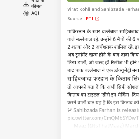
चांदी की
विश्व
कीमत
Virat Kohli and Sahibzada Farha
एडवर्टाइज विथ अस
AQI
Source :
PTI
प्राइवेसी पॉलिसी
कॉन्टैक्ट अस
पाकिस्तान के स्टार बल्लेबाज साहिबज
वाले बल्लेबाज रहे. उन्होंने 6 मैचों की
सेंड फीडबैक
'ईरा
2 शतक और 2 अर्धशतक शामिल रहे. इसके
अबाउट अस
मांग
अब टूर्नामेंट खत्म होने के बाद दावा कि
तेहरा
क्रिके
करियर्स
लिख डाली, जो जल्द ही रिलीज भी होने 
बाद पाक बल्लेबाज ने एक डॉक्यूमेंट्री 
साहिबजादा फरहान के किताब लि
तो आपको बता दें कि अभी सिर्फ सोशल
DPL 
किताब का टाइटल 'हीरो इन मेकिंग' दिया 
हैं स
करने वाली बात यह है कि इस किताब को
LOGIN
सार्
🚨 Sahibzada Farhan is releasi
pic.twitter.com/CmQMb5YDw
— Maaz (@IsThatMaaz)
March
कोहली का 12 साल पुराना रिकॉर्ड