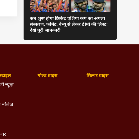
े टी20
मसन और
कब शुरू होगा क्रिकेट एशिया कप का अगला
बिहार पहुंचक
संस्करण, फॉर्मेट, वेन्यू से लेकर टीमों की लिस्ट;
और नानी से
देखें पूरी जानकारी
सामने, देखते
स
 टी20
ल
्टाइल
गोल्ड प्राइस
सिल्वर प्राइस
टी न्यूज़
 नॉलेज
ल्चर