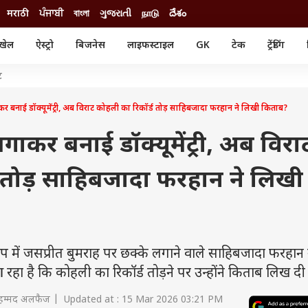
मराठी
ਪੰਜਾਬੀ
বাংলা
ગુજરાતી
நாடு
దేశం
खेल
ऐस्ट्रो
बिजनेस
लाइफस्टाइल
GK
टेक
ट्रेंडिंग
ंजन
ऑटो
खेल
ट
ुड
कार
क्रिकेट
री सिनेमा
टेक्नोलॉजी
शिक्षा
र बनाई डॉक्यूमेंट्री, अब विराट कोहली का रिकॉर्ड तोड़ साहिबजादा फरहान ने लिखी किताब?
ल सिनेमा
मोबाइल
रिजल्ट
्रिटीज
चैटजीपीटी
नौकरी
गाकर बनाई डॉक्यूमेंट्री, अब विरा
ी
गैजेट
वेब स्टोरीज
 तोड़ साहिबजादा फरहान ने लिखी
यूटिलिटी न्यूज़
कल्चर
फैक्ट चेक
ं जसप्रीत बुमराह पर छक्के लगाने वाले साहिबजादा फरहान 
 आ रहा है कि कोहली का रिकॉर्ड तोड़ने पर उन्होंने किताब लिख दी 
हम्मद अलफैज | Updated at : 15 Mar 2026 03:21 PM