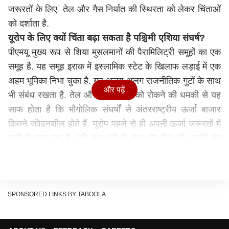
जरूरतों के लिए तेल और गैस निर्यात की स्थिरता को लेकर चिंताओं
को दर्शाता है.
यूरोप के लिए क्यों चिंता बढ़ा सकता है पश्चिमी एशिया संघर्ष?
पीएमयू मुख्य रूप से शिया मुसलमानों की पैरामिलिट्री समूहों का एक
समूह है. यह समूह इराक में इस्लामिक स्टेट के खिलाफ लड़ाई में एक
अहम भूमिका निभा चुका है. यह अलग-अलग राजनीतिक गुटों के साथ
और पढ़ें
भी संबंध रखता है. तेल और गैस निर्यात को रोकने की धमकी से यह
साफ होता है कि भौगोलिक संघर्षों से अंतरराष्ट्रीय ऊर्जा बाजार
कितने संवेदनशील होते हैं. यूरोप पहले से ही अपनी ऊर्जा जरूरतों में
कमी से जूझ रहा है, यदि मध्य पूर्व से तेल और गैस की आपूर्ति बंद
होती है, तो उसे गंभीर चुनौतियों का सामना करना पड़ सकता है.
यूरोप को तलाशने पड़ सकते हैं अन्य विकल्प
पीएमयू अधिकारी के बयान की स्वतंत्र रूप से पुष्टि नहीं हुई है,
लेकिन यह क्षेत्रीय खिलाड़ियों की ओर से अतीत में दिए गए बयानों के
SPONSORED LINKS BY TABOOLA
साथ मेल खाता है. वे भौगोलिक संघर्षों में तेल को एक रणनीतिक
हथियार के तौर पर इस्तेमाल करने की बात करते हैं. यह स्थिति