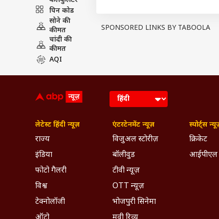
कैलकुलेटर
WHO ने कहा कि एमयू वेरिएंट और लैम्ब्
पिन कोड
व्यापक महामारी का कारण नहीं बने हैं. सभ
सोने की
SPONSORED LINKS BY TABOOLA
PUBLISHED AT : 23 SEP 2021 12:12 PM (
कीमत
चांदी की
Tags :
Corona
WHO
Coronavi
कीमत
AQI
Breaking News, Anytime, An
लेटेस्ट हिंदी न्यूज़
एंटरटेनमेंट न्यूज़
स्पोर्ट्स न्यू
राज्य
विजुअल स्टोरीज़
क्रिकेट
इंडिया
बॉलीवुड
आईपीएल
फोटो गैलरी
टीवी न्यूज़
विश्व
OTT न्यूज़
टेक्नोलॉजी
भोजपुरी सिनेमा
ऑटो
मूवी रिव्यू