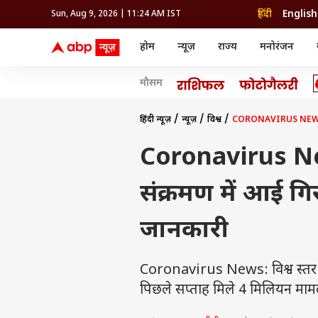
हिंदी
English
Sun, Aug 9, 2026 | 11:24 AM IST
होम
न्यूज़
राज्य
मनोरंजन
न्यूज़
राज्य
मनोर
मौसम
विश्व
उत्तर प्रदेश और उत्तराखंड
बॉलीव
इंडिया
उत्तर प्रदेश और उत्तराखंड
बॉलीवुड
क्रिकेट
धर्म
हेल्थ
विश्व
बिहार
ओटीटी
आईपीएल
राशिफल
रिलेशनशिप
इंडिया
बिहार
भोजपु
दिल्ली NCR
टेलीविजन
कबड्डी
अंक ज्योतिष
ट्रैवल
महाराष्ट्र
तमिल सिनेमा
हॉकी
वास्तु शास्त्र
फ़ूड
अपराध
हरियाणा
रीजन
हिंदी न्यूज़
न्यूज़
विश्व
CORONAVIRUS NEWS: पूरी
राजस्थान
भोजपुरी सिनेमा
WWE
ग्रह गोचर
पैरेंटिंग
राजस्थान
सेलिब
मध्य प्रदेश
मूवी रिव्यू
ओलिंपिक
एस्ट्रो स्पेशल
फैशन
हरियाणा
रीजनल सिनेमा
होम टिप्स
महाराष्ट्र
ओटीट
पंजाब
ऐस्ट्रो
Coronavirus News
झारखंड
गुजरात
गुजरात
धर्म
ट्रेंडिंग
छत्तीसगढ़
मध्य प्रदेश
हिमाचल प्रदेश
राशिफल
संक्रमण में आई गि
झारखंड
जम्मू और कश्मीर
अंक शास्त्र
छत्तीसगढ़
एग्री
ग्रह गोचर
दिल्ली एनसीआर
जानकारी
पंजाब
Coronavirus News: विश्व स्तर 
पिछले सप्ताह मिले 4 मिलियन मामल