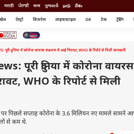
मराठी
ਪੰਜਾਬੀ
বাংলা
ગુજરાતી
நாடு
దేశం
खेल
ऐस्ट्रो
बिजनेस
लाइफस्टाइल
GK
टेक
ट्रेंडिंग
ंजन
ऑटो
खेल
ुड
कार
क्रिकेट
री सिनेमा
टेक्नोलॉजी
शिक्षा
ल सिनेमा
 दुनिया में कोरोना वायरस संक्रमण में आई गिरावट, WHO के रिपोर्ट से मिली जानकारी
मोबाइल
रिजल्ट
्रिटीज
चैटजीपीटी
नौकरी
ी
: पूरी दुनिया में कोरोना वायरस
गैजेट
वेब स्टोरीज
रावट, WHO के रिपोर्ट से मिली
यूटिलिटी न्यूज़
कल्चर
फैक्ट चेक
पर पिछले सप्ताह कोरोना के 3.6 मिलियन नए मामले सामने आ
ों से कम थे.