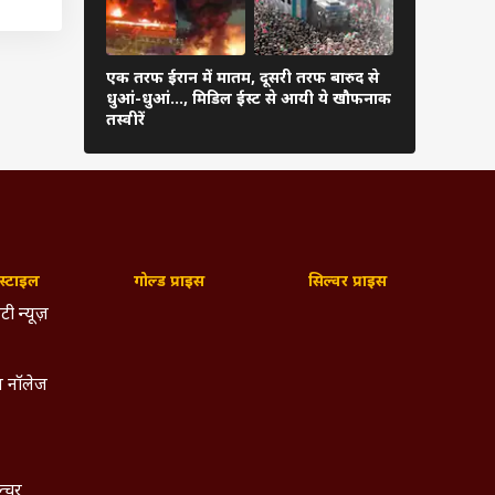
अब तक
एक तरफ ईरान में मातम, दूसरी तरफ बारुद से
ईरान के हमले
धुआं-धुआं…, मिडिल ईस्ट से आयी ये खौफनाक
179 उड़ानें र
तस्वीरें
फंसे यात्री
्टाइल
गोल्ड प्राइस
सिल्वर प्राइस
टी न्यूज़
 नॉलेज
ल्चर