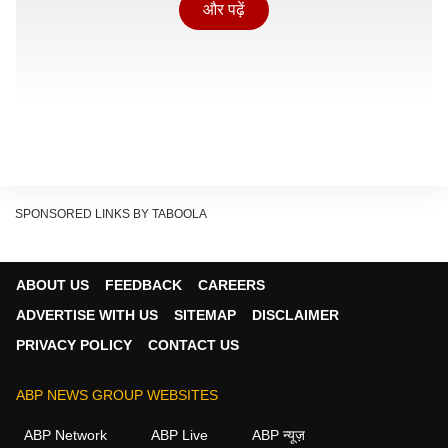
और पढ़ें
SPONSORED LINKS BY TABOOLA
यह भर्ती अभियान उन युवाओं के लिए सुनहरा अवसर लेकर आया है,
जो बैंकिंग सेक्टर में अनुभव हासिल करने के साथ-साथ अपने करियर
ABOUT US
FEEDBACK
CAREERS
की मजबूत शुरुआत करना चाहते हैं. आवेदन प्रक्रिया 12 जून
ADVERTISE WITH US
SITEMAP
DISCLAIMER
2026 से शुरू हो चुकी है और उम्मीदवार 22 जून 2026 तक
PRIVACY POLICY
CONTACT US
ऑनलाइन फॉर्म भर सकते हैं. भर्ती के लिए ऑनलाइन परीक्षा जुलाई
2026 के पहले सप्ताह में आयोजित की जाएगी.
ABP NEWS GROUP WEBSITES
4500 पदों पर होगी भर्ती
ABP Network
ABP Live
ABP न्यूज़
Continues below advertisement