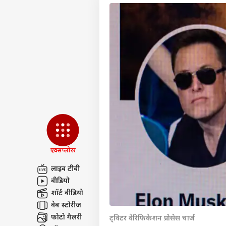
एक्सप्लोरर
लाइव टीवी
वीडियो
पर्सनल
शॉर्ट वीडियो
वेब स्टोरीज
टॉप
फोटो गैलरी
ट्विटर वेरिफिकेशन प्रोसेस चार्ज
हॅलो गेस्ट