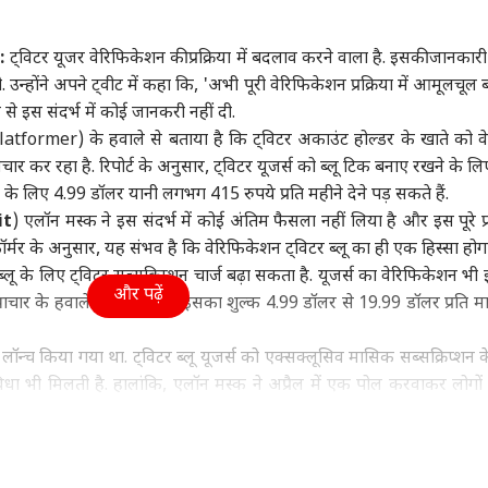
महाराष्ट्र
क्रिकेट
बॉली
:
ट्विटर यूजर वेरिफिकेशन की प्रक्रिया में बदलाव करने वाला है. इसकी जानकार
. उन्‍होंने अपने ट्वीट में कहा कि, 'अभी पूरी वेरिफिकेशन प्रक्रिया में आमूलचू
तार से इस संदर्भ में कोई जानकरी नहीं दी.
 (Platformer) के हवाले से बताया है कि ट्विटर अकाउंट होल्‍डर के खाते को व
 पर चीनी हथियारों की
'मैं करारा जवाब दूंगी...', गूंगी
यश दयाल से जयंत यादव
विचार कर रहा है. रिपोर्ट के अनुसार, ट्विटर यूजर्स को ब्‍लू टिक बनाए रखने के ल
ती पर भारत की दो टूक,
गुड़िया विवाद पर पहली बार
तक, नए सीजन से पहले 4
कान
 लिए 4.99 डॉलर यानी लगभग 415 रुपये प्रति महीने देने पड़ सकते हैं.
को दी सीधी चेतावनी
ा
बोलीं सुनेत्रा पवार
इंडिया
स्टार खिलाड़ियों की बदली
इंडिया
लुक
विश्व
it
) एलॉन मस्‍क ने इस संदर्भ में कोई अंतिम फैसला नहीं लिया है और इस पूरे प्र
टीम
वाले
कह
र्मर के अनुसार, यह संभव है कि वेरिफिकेशन ट्विटर ब्‍लू का ही एक हिस्‍सा होग
्‍लू के लिए ट्विटर सब्‍सक्रिप्‍शन चार्ज बढ़ा सकता है. यूजर्स का वेरिफिकेशन भी
और पढ़ें
 पत्राचार के हवाले से कहा है कि इसका शुल्‍क 4.99 डॉलर से 19.99 डॉलर प्रति 
 SC के फैसले से
TMC में वापस जाएंगे बागी?
AIR India फ्लाइट में
‘गो
ीशुदा और लिव-इन
NDA की बैठक के बाद
टर्बुलेंस पर मचा बवाल:
कर र
‍च किया गया था. ट्विटर ब्‍लू यूजर्स को एक्‍सक्‍लूसिव मासिक सब्‍सक्रिप्‍शन 
नर में कोई फर्क नहीं?
दिल्ली से बंगाल तक बढ़ी
एक्शन में DGCA,
PoJ
िधा भी मिलती है. हालांकि, एलॉन मस्‍क ने अप्रैल में एक पोल करवाकर लोगों
हलचल
एयरलाइन ने बताई वजह
दिख
ट करने की सुविधा मिलनी चाहिए, जसके जवाब में 70 प्रतिशत लोगों ने हामी भ
 एडिट करने की सुविधा कुछ यूजर्स की दी गई.