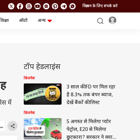
विज्ञापन के लिए संपर्क करें
शिक्षा
ऑटो
अन्य
बिजनेस
लाइफस्टाइल
पर्सनल फाइनेंस
स्वास्थ्य
स्टॉक मार्केट
ट्रैवल
म्यूचुअल फंड्स
फूड
क्रिप्टो
फैशन
आईपीओ
Health and Fitness
टॉप हेडलाइंस
फोटो गैलरी
जनरल नॉलेज
बिजनेस
ाह
3 साल की FD पर मिल रहा
वीडियो
है 8.3% तक बंपर ब्याज,
स में
देखें बैंकों की लिस्ट
बिजनेस
5 अगस्त से मिलेगा प्योर
पेट्रोल, E20 से मिलेगा
छुटकारा? सरकार ने क्या