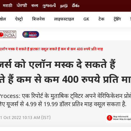
मराठी
ਪੰਜਾਬੀ
বাংলা
ગુજરાતી
நாடு
దేశం
खेल
ऐस्ट्रो
बिजनेस
लाइफस्टाइल
GK
टेक
ट्रेंडिंग
ंजन
ऑटो
खेल
ुड
कार
क्रिकेट
री सिनेमा
टेक्नोलॉजी
शिक्षा
ल सिनेमा
न मस्‍क दे सकते हैं झटका! वसूल सकते हैं कम से कम 400 रुपये प्रति माह
मोबाइल
रिजल्ट
्रिटीज
चैटजीपीटी
नौकरी
ी
्स को एलॉन मस्‍क दे सकते हैं
गैजेट
वेब स्टोरीज
हैं कम से कम 400 रुपये प्रति म
यूटिलिटी न्यूज़
कल्चर
फैक्ट चेक
ss: एक रिपोर्ट के मुताबिक ट्विटर अपने वेरिफिकेशन प्रोसे
लिए यूजर्स से 4.99 से 19.99 डॉलर प्रतिश्‍ माह वसूल सकता है.
1 Oct 2022 10:13 AM (IST)