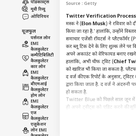
पॉडकास्ट्स
Source : Getty
विश्व
मूवी रिव्यू
एडवर्टाइज विथ अस
Twitter Verification Process
ओपिनियन
प्राइवेसी पॉलिसी
मस्‍क ने (
Elon Musk
) ने रविवार को दी
यूजफुल
किया जा रहा है.' हालांकि, उन्‍होंने विस्‍
कॉन्टैक्ट अस
पर्सनल लोन
समाचार एजेंसी रॉयटर्स ने प्‍लैटफॉर्मर
सेंड फीडबैक
EMI
सीमा
कर ब्‍लू टिक देने के लिए शुल्‍क लेने पर 
कैलकुलेटर
अबाउट अस
तैना
अपने अकाउंट को वेरिफायड बनाए रखने के
कम्पैटिबिलिटी
पाक 
इंडिय
करियर्स
कैलकुलेटर
हालांकि, अभी चीफ ट्विट (
Chief Tw
कार लोन
को खारिज भी किया जा सकता है. प्‍लैटफॉ
EMI
द वर्ज की एक रिपोर्ट के अनुसार, ट्विटर ब
कैलकुलेटर
बीएमआई
द्वारा किया जाता है. द वर्ज ने अंदरुनी
कैलकुलेटर
हो सकता है.
क्या
होम लोन
शाद
Twitter Blue को पिछले साल जून में लॉन्
EMI
LOGIN
पार्ट
कैलकुलेटर
ही अपने ट्वीट्स को एडिट करने की सुव
एज
जानना चाहा था कि क्‍या ट्वीट को एडि
कैलकुलेटर
इसके बाद इस महीने की शुरुआत में ट्वीट
एजुकेशन
ये भी पढ़ें-
लोन EMI