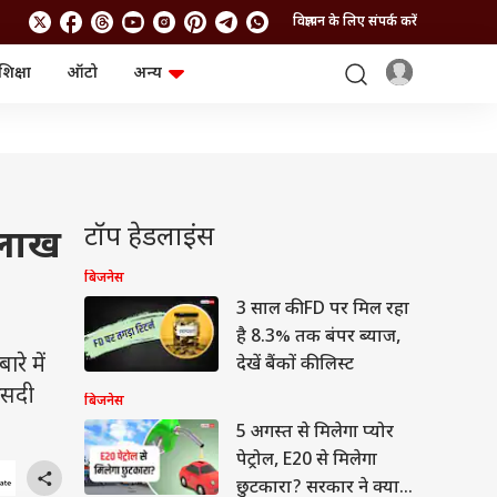
विज्ञापन के लिए संपर्क करें
शिक्षा
ऑटो
अन्य
बिजनेस
लाइफस्टाइल
पर्सनल फाइनेंस
स्वास्थ्य
स्टॉक मार्केट
ट्रैवल
म्यूचुअल फंड्स
फूड
क्रिप्टो
फैशन
आईपीओ
Health and Fitness
टॉप हेडलाइंस
 लाख
फोटो गैलरी
जनरल नॉलेज
बिजनेस
3 साल की FD पर मिल रहा
वीडियो
है 8.3% तक बंपर ब्याज,
े में
देखें बैंकों की लिस्ट
फीसदी
बिजनेस
5 अगस्त से मिलेगा प्योर
पेट्रोल, E20 से मिलेगा
छुटकारा? सरकार ने क्या