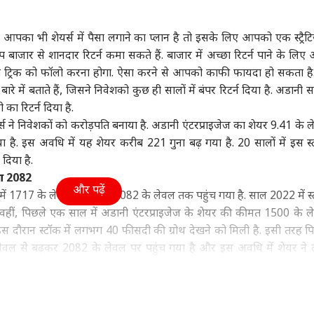
महाराष्ट्र
क्रिकेट
बॉली
पका भी शेयर्स में पैसा लगाने का प्लान है तो इसके लिए आपको एक स्ट्रैट
बाजार से शानदार रिटर्न कमा सकते हैं. बाजार में अच्छा रिटर्न पाने के लि
 ट्रिक को फॉलो करना होगा. ऐसा करने से आपको काफी फायदा हो सकता 
 में बताते हैं, जिसने निवेशको कुछ ही सालों में बंपर रिटर्न दिया है. अडानी स
 पर चीनी हथियारों की
'मैं करारा जवाब दूंगी...', गूंगी
यश दयाल से जयंत यादव
का रिटर्न दिया है.
ती पर भारत की दो टूक,
गुड़िया विवाद पर पहली बार
तक, नए सीजन से पहले 4
कान
 ने निवेशकों को करोड़पति बनाया है. अडानी एंटरप्राइजेज का शेयर 9.41 के ल
को दी सीधी चेतावनी
ा
बोलीं सुनेत्रा पवार
इंडिया
स्टार खिलाड़ियों की बदली
इंडिया
लुक
विश्व
टीम
वाले
है. इस अवधि में यह शेयर करीब 221 गुना बढ़ गया है. 20 सालों में इस स्
कह
 दिया है.
ुआ 2082
और पढ़ें
ं 1717 के लेवल से बढ़कर 2082 के लेवल तक पहुंच गया है. साल 2022 में स्ट
 वहीं, पिछले एक साल में अडानी एंटरप्राइजेज के शेयर की कीमत 1500 के ल
 SC के फैसले से
TMC में वापस जाएंगे बागी?
AIR India फ्लाइट में
‘गो
ीशुदा और लिव-इन
NDA की बैठक के बाद
टर्बुलेंस पर मचा बवाल:
कर र
स दौरान स्टॉक में लगभग 40 फीसदी की ग्रोथ देखने को मिली है. इसी तरह प
नर में कोई फर्क नहीं?
दिल्ली से बंगाल तक बढ़ी
एक्शन में DGCA,
PoJ
े लेवल से बढ़कर 2082 के लेवल पर पहुंच गया है और इस अवधि में शेयर न
हलचल
एयरलाइन ने बताई वजह
दिख
ॉक का लेवल 222 से बढ़कर 2082 के स्तर पर पहुंच गया है. इस अवधि में 850