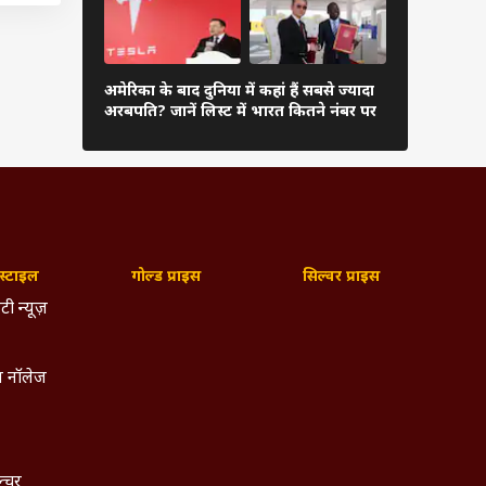
082.10
दुनिया के अम
ोता तो
अमेरिका के बाद दुनिया में कहां हैं सबसे ज्यादा
अंबानी, कितन
अरबपति? जानें लिस्ट में भारत कितने नंबर पर
लाख का
लिस्ट
जेज के
लाख आज
श किया
्टाइल
गोल्ड प्राइस
सिल्वर प्राइस
टी न्यूज़
 नॉलेज
ल्चर