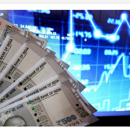
 कार्नर
 आर्टिकल्स
टॉप रील्स