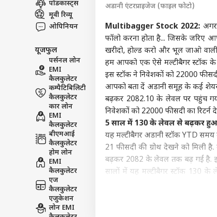
पॉडकास्ट्स
अडानी एंटरप्राइजेज (फाइल फोटो)
विश्व
मूवी रिव्यू
एडवर्टाइज विथ अस
Multibagger Stock 2022:
अगर आ
ओपिनियन
प्राइवेसी पॉलिसी
फॉलो करना होता है... जिसके जरिए आप 
यूजफुल
खरीदो, होल्ड करो और भूल जाओ वाली
कॉन्टैक्ट अस
पर्सनल लोन
हम आपको एक ऐसे मल्टीबैगर स्टॉक के बारे
सेंड फीडबैक
EMI
सीमा
इस स्टॉक ने निवेशकों को 22000 फीसदी 
कैलकुलेटर
अबाउट अस
तैना
आपको बता दें अडानी समूह के कई शेयर्स
कम्पैटिबिलिटी
पाक 
इंडिय
करियर्स
कैलकुलेटर
बढ़कर 2082.10 के लेवल पर पहुंच गया 
कार लोन
निवेशकों को 22000 फीसदी का रिटर्न दे
EMI
5 साल में 130 के लेवल से बढ़कर ह
कैलकुलेटर
बीएमआई
यह मल्टीबैगर अडानी स्टॉक YTD समय मे
कैलकुलेटर
21 फीसदी की ग्रोथ देखने को मिली है.
क्या
होम लोन
शाद
बढ़कर 2082 के लेवल तक बढ़ गई है. इ
EMI
LOGIN
पार्ट
कैलकुलेटर
सालों में यह मल्टीबैगर स्टॉक 130 क
एज
1500 फीसदी का रिटर्न दिया है.
कैलकुलेटर
22000 फीसदी बढ़ा शेयर
एजुकेशन
लोन EMI
पिछले 10 सालों में इस मल्टीबैगर स्ट