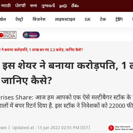
मराठी
ਪੰਜਾਬੀ
বাংলা
ગુજરાતી
நாடு
దేశం
खेल
ऐस्ट्रो
बिजनेस
लाइफस्टाइल
GK
टेक
ट्रेंडिंग
ंजन
ऑटो
खेल
ुड
कार
क्रिकेट
री सिनेमा
टेक्नोलॉजी
शिक्षा
ल सिनेमा
 बनाया करोड़पति, 1 लाख बन गए 2.2 करोड़, जानिए कैसे?
मोबाइल
रिजल्ट
्रिटीज
चैटजीपीटी
नौकरी
ी
इस शेयर ने बनाया करोड़पति, 1
गैजेट
वेब स्टोरीज
 जानिए कैसे?
यूटिलिटी न्यूज़
कल्चर
फैक्ट चेक
es Share: आज हम आपको एक ऐसे मल्टीबैगर स्टॉक के बार
ालों में बंपर रिटर्न दिया है. इस स्टॉक ने निवेशकों को 22000 
vani | Updated at : 15 Jun 2022 02:55 PM (IST)