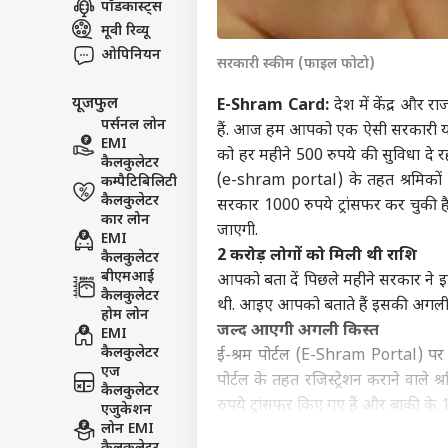
पॉडकास्ट्स
इंडिय
मूवी रिव्यू
एडवर्टाइज विथ अस
ओपिनियन
सरकारी स्कीम (फाइल फोटो)
प्राइवेसी पॉलिसी
यूजफुल
कॉन्टैक्ट अस
E-Shram Card:
देश में केंद्र औ
पर्सनल लोन
हैं. आज हम आपको एक ऐसी सरकारी योज
सेंड फीडबैक
EMI
पंजा
को हर महीने 500 रुपये की सुविधा दे र
कैलकुलेटर
अबाउट अस
पाकि
(e-shram portal) के तहत श्रमिकों
कम्पैटिबिलिटी
ने की
उत्तर
करियर्स
कैलकुलेटर
सरकार 1000 रुपये ट्रांसफर कर चुकी है
कार लोन
जाएगी.
EMI
2 करोड़ लोगों को मिली थी राशि
कैलकुलेटर
बीएमआई
आपको बता दें पिछले महीने सरकार ने इस
कैलकुलेटर
यूपी
थी. आइए आपको बताते हैं इसकी अगली क
होम लोन
का म
जल्द आएगी अगली किस्त
EMI
LOGIN
बारि
कैलकुलेटर
ई-श्रम पोर्टल (E-Shram Portal) पर अ
एज
पोर्टल के तहत रजिस्ट्रेशन कराने वाले 
कैलकुलेटर
रुपये ट्रांसफर किए गए हैं और बाकी के 
एजुकेशन
लोन EMI
विधानसभा चुनाव की वजह से लगेग