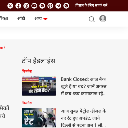
विज्ञापन के लिए संपर्क करें
शिक्षा
ऑटो
अन्य
बिजनेस
लाइफस्टाइल
पर्सनल फाइनेंस
स्वास्थ्य
स्टॉक मार्केट
ट्रैवल
म्यूचुअल फंड्स
फूड
ैसा?
क्रिप्टो
फैशन
आईपीओ
Health and Fitness
टॉप हेडलाइंस
फोटो गैलरी
जनरल नॉलेज
बिजनेस
Bank Closed: आज बैंक
वीडियो
खुले हैं या बंद? जानें अगस्त
में कब-कब कामकाज रहेगा
ठप
बिजनेस
िकों
आज सुबह पेट्रोल-डीजल के
पये
नए रेट हुए अपडेट, जानें
दिल्ली से पटना अब 1 लीटर