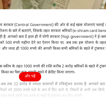
ा
हरियाणा
बॉलीवुड
क्रिक
र राज्य सरकार (Central Government) की ओर से कई खास योजनाएं चलाई 
ना के बारे में बताएंगे, जिसके तहत सरकार श्रमिकों (e-shram card ben
ब-दिल्ली को दहलाने का
गुरुग्राम में बारिश के बाद
भारत में 6 नवंबर को रिलीज
श्री
ही है. आपको बता दें हाल ही में योगी सरकार (Yogi government) ने ई-श्रम 
स्तानी प्लान फेल! NIA
प्रशासन अलर्ट, वर्क फ्रॉम
नहीं होगी रणबीर कपूर की
सबसे
 को 500 रुपये महीना देने का ऐलान किया था. अब तक इस योजना के तहत
 बड़ी कार्रवाई
 प्रदेश और उत्तराखंड
होम की सलाह
विश्व
'रामायण', प्रोड्यूसर ने बताई
हेल्थ
5 भा
शिक्ष
चौंकाने वाली वजह
 और जल्द ही 1000 रुपये की अगली किस्त सभी श्रमिकों के खाते में ट्रांसफर
 स्कीम के तहत 1000 रुपये की राशि करीब 2 करोड़ श्रमिकों के खाते में ट्रां
 में बदलने वाला है मौसम
US का नया बिल, रूस से
AIIMS के डॉक्टरों का
देश 
िस्त का पैसा कब आपके खाते में क्रेडिट किया जाएगा-
और पढ़ें
िजाज, 63 जिलों में
तेल-गैस खरीदा तो लगेगा
चमत्कार, 209 kg के मरीज
में 
श का अलर्ट
100% टैरिफ! भारत समेत
को दी नई जिंदगी
पढ़ा
ब तक 22 करोड़ से ज्‍यादा कामगरों से रज‍िस्‍ट्रेशन कराया है. आपको बता 
किस पर होगा असर
जान
श्रमिकों को 2000 रुपये भत्ते के रूप में दिए जाने थे, जिसमें से अभी तक सिर्
1000 रुपये होली तक सभी के खाते में ट्रांसफर कर दिए जाएंगे.
ा समय