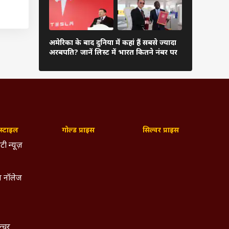
सरकार
दुनिया के अम
 खोमचा
अमेरिका के बाद दुनिया में कहां हैं सबसे ज्यादा
अंबानी, कितन
अरबपति? जानें लिस्ट में भारत कितने नंबर पर
या गया
लिस्ट
फिर आप
ट ऑफिस
्टाइल
गोल्ड प्राइस
सिल्वर प्राइस
ंशन की
टी न्यूज़
र अपना
 नॉलेज
पडेट,
ें ये
ल्चर