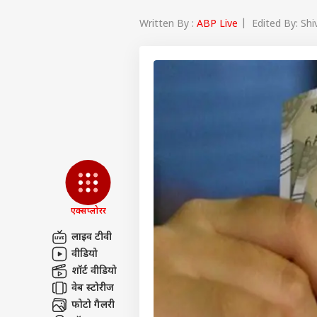
Written By :
ABP Live
| Edited By: Shi
एक्सप्लोरर
लाइव टीवी
वीडियो
पर्सनल
शॉर्ट वीडियो
वेब स्टोरीज
टॉप
फोटो गैलरी
हॅलो गेस्ट