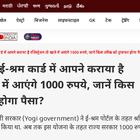
मराठी
ਪੰਜਾਬੀ
বাংলা
ગુજરાતી
நாடு
దేశం
खेल
ऐस्ट्रो
बिजनेस
लाइफस्टाइल
GK
टेक
ट्रेंडिंग
ंजन
ऑटो
खेल
ुड
कार
क्रिकेट
री सिनेमा
टेक्नोलॉजी
शिक्षा
ल सिनेमा
ें आपने कराया है रजिस्ट्रेशन तो खाते में आएंगे 1000 रुपये, जानें किस तरीख को ट्रांसफर होगा प
मोबाइल
रिजल्ट
्रिटीज
चैटजीपीटी
नौकरी
ी
्रम कार्ड में आपने कराया है
गैजेट
वेब स्टोरीज
े में आएंगे 1000 रुपये, जानें किस
यूटिलिटी न्यूज़
कल्चर
फैक्ट चेक
होगा पैसा?
सरकार (Yogi government) ने ई-श्रम पोर्टल के तहत श्रम
ान किया था. अब तक इस योजना के तहत राज्य सरकार 1000 रु