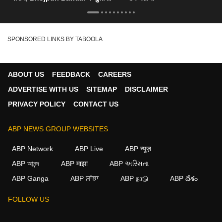
SPONSORED LINKS BY TABOOLA
ABOUT US
FEEDBACK
CAREERS
ADVERTISE WITH US
SITEMAP
DISCLAIMER
PRIVACY POLICY
CONTACT US
ABP NEWS GROUP WEBSITES
ABP Network
ABP Live
ABP न्यूज़
ABP আনন্দ
ABP माझा
ABP અસ્મિતા
ABP Ganga
ABP ਸਾਂਝਾ
ABP நாடு
ABP దేశం
×
FOLLOW US
We use cookies to improve your experience, analyze
traffic, and personalize content. By clicking "Allow", you
agree to our use of cookies.