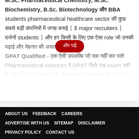
M.Sc. Pharmaceutical Chemistry, M.Sc.
Biochemistry, B.Sc. Biotechnology
और
BBA
students pharmaceutical healthcare sector
की
कुछ
सबसे
बड़ी
कंपनियों
में
जगह
बनाई
| 8 major recruiters |
दर्जनों
students |
और
हर
किसी
के
लिए
एक
ऐसा
role
जो
उनकी
और पढ़ें
पढ़ाई
और
मेहनत
की
असली
परीक्षा
है.
GPAT Qualified -
एक
ऐसी
उपलब्धि
जो
सब
नहीं
कर
पाते
Pharmaceutical sciences
में
GPAT
सिर्फ
एक
exam
नहीं
है
,
यह
एक
benchmark
है.
B.Pharm (Batch 2022–26)
के
Mohd. Faraz
ने
इस
प्रतिष्ठित
परीक्षा
को
qualify
करके
यह
साबित
किया
कि
SBS University
का
academic foundation
उन्हें
देश
के
सबसे
competitive exams
के
लिए
भी
तैयार
करता
है.
ABOUT US
FEEDBACK
CAREERS
वो
8
कंपनियाँ
,
जिन्होंने
SBS University
को
चुना
ADVERTISE WITH US
SITEMAP
DISCLAIMER
Copmed Pharmaceuticals
PRIVACY POLICY
CONTACT US