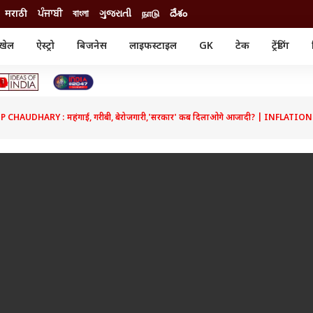
मराठी
ਪੰਜਾਬੀ
বাংলা
ગુજરાતી
நாடு
దేశం
खेल
ऐस्ट्रो
बिजनेस
लाइफस्टाइल
GK
टेक
ट्रेंडिंग
ंजन
ऑटो
खेल
ुड
कार
क्रिकेट
री सिनेमा
टेक्नोलॉजी
शिक्षा
ल सिनेमा
 CHAUDHARY : महंगाई, गरीबी, बेरोजगारी,'सरकार' कब दिलाओगे आजादी? | INFLAT
मोबाइल
रिजल्ट
्रिटीज
चैटजीपीटी
नौकरी
ी
गैजेट
वेब स्टोरीज
यूटिलिटी न्यूज़
कल्चर
फैक्ट चेक