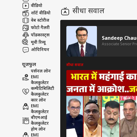
खरगे,
बॉली
वीडियो
करियर्स
सीधा सवाल
अधिक
शॉर्ट वीडियो
वेब स्टोरीज
फोटो गैलरी
पॉडकास्ट्स
Sandeep Chau
रणबी
मूवी रिव्यू
Associate Senior P
की र
ओपिनियन
LOGIN
जानें
दस्
यूजफुल
सीधा सवाल
पर्सनल लोन
EMI
कैलकुलेटर
कम्पैटिबिलिटी
कैलकुलेटर
कार लोन
EMI
कैलकुलेटर
बीएमआई
कैलकुलेटर
होम लोन
EMI