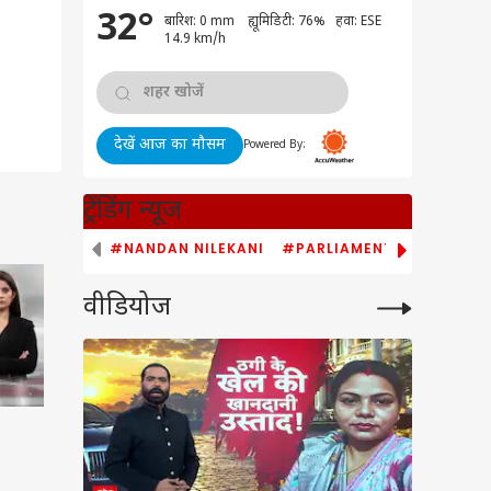
32°
बारिश: 0 mm ह्यूमिडिटी: 76% हवा: ESE
14.9 km/h
देखें आज का मौसम
Powered By:
ट्रेंडिंग न्यूज
#NANDAN NILEKANI
#PARLIAMENT MONSOON S
वीडियोज
ेट
 2027 से पहले इन 3
ाड़ियों को रिलीज कर