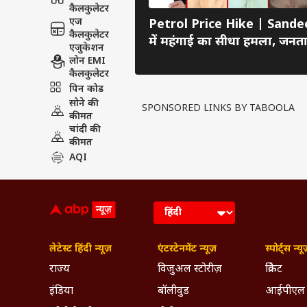
कैलकुलेटर
एज
Petrol Price Hike | Sand
कैलकुलेटर
में महंगाई का सीधा हमला, जनता
एजुकेशन
Price
लोन EMI
कैलकुलेटर
पिन कोड
सोने की
SPONSORED LINKS BY TABOOLA
कीमत
चांदी की
कीमत
AQI
लेटेस्ट हिंदी न्यूज़
एंटरटेनमेंट न्यूज़
स्पोर्ट्स न्यू
राज्य
विजुअल स्टोरीज़
क्रिकेट
इंडिया
बॉलीवुड
आईपीएल