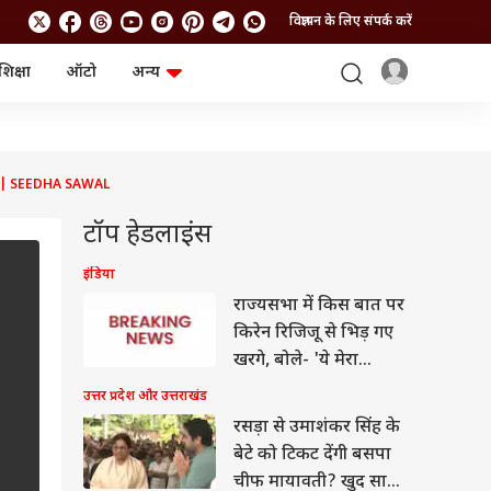
विज्ञापन के लिए संपर्क करें
शिक्षा
ऑटो
अन्य
बिजनेस
लाइफस्टाइल
पर्सनल फाइनेंस
स्वास्थ्य
स्टॉक मार्केट
ट्रैवल
म्यूचुअल फंड्स
फूड
ION| SEEDHA SAWAL
क्रिप्टो
फैशन
आईपीओ
Health and Fitness
टॉप हेडलाइंस
फोटो गैलरी
जनरल नॉलेज
इंडिया
राज्यसभा में किस बात पर
वीडियो
किरेन रिजिजू से भिड़ गए
खरगे, बोले- 'ये मेरा
अधिकार...'
उत्तर प्रदेश और उत्तराखंड
रसड़ा से उमाशंकर सिंह के
बेटे को टिकट देंगी बसपा
चीफ मायावती? खुद साफ