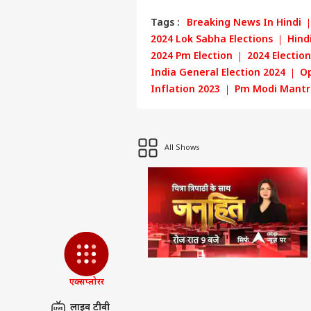
Tags :
Breaking News In Hindi
2024 Lok Sabha Elections
Hind
2024 Pm Election
2024 Electio
India General Election 2024
Op
Inflation 2023
Pm Modi Mantr
पर्सनल
All Shows
टॉप
हॅलो गेस्ट
इंडिय
एडवर्टाइज विथ अस
प्राइवेसी पॉलिसी
कॉन्टैक्ट अस
एक्सप्लोरर
सेंड फीडबैक
राज्
अबाउट अस
लाइव टीवी
किरे