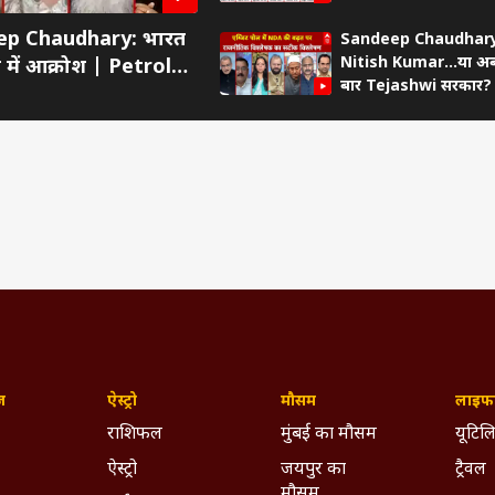
विश्लेषण | UP SIR | E
eep Chaudhary: भारत
Sandeep Chaudhary
|CM Yogi
Nitish Kumar...या अ
 में आक्रोश | Petrol
बार Tejashwi सरकार?
ज़
ऐस्ट्रो
मौसम
लाइफस
राशिफल
मुंबई का मौसम
यूटिलि
ऐस्ट्रो
जयपुर का
ट्रैवल
मौसम