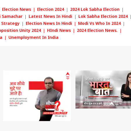
Election News
Election 2024
2024 Lok Sabha Election
i Samachar
Latest News In Hindi
Lok Sabha Election 2024
n Strategy
Election News In Hindi
Modi Vs Who In 2024
position Unity 2024
HIndi News
2024 Election News.
a
Unemployment In India
 कार्नर
 आर्टिकल्स
टॉप रील्स
ा
उत्तर प्रदेश और उत्तराखंड
इंडिया
क्रिक
यसभा में किस बात पर
रसड़ा से उमाशंकर सिंह के
सुप्रीम कोर्ट से आसाराम बापू
IPL
न रिजिजू से भिड़ गए
बेटे को टिकट देंगी बसपा
को झटका, नहीं मिली
खिल