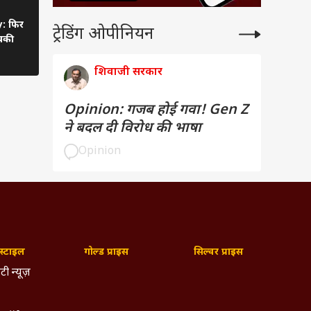
C
: फिर
ट्रेडिंग ओपीनियन
बकी
शिवाजी सरकार
Opinion: गजब होई गवा! Gen Z
ने बदल दी विरोध की भाषा
Opinion
्टाइल
गोल्ड प्राइस
सिल्वर प्राइस
टी न्यूज़