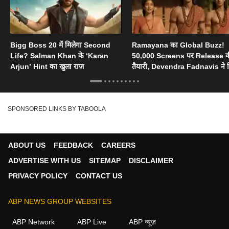
Bigg Boss 20 में मिलेगा Second
Ramayana का Global Buzz!
Life? Salman Khan के ‘Karan
50,000 Screens पर Release 
Arjun’ Hint का खुला राज
तैयारी, Devendra Fadnavis ने 
Oscar का सपोर्ट
SPONSORED LINKS BY TABOOLA
ABOUT US
FEEDBACK
CAREERS
ADVERTISE WITH US
SITEMAP
DISCLAIMER
PRIVACY POLICY
CONTACT US
ABP NEWS GROUP WEBSITES
ABP Network
ABP Live
ABP न्यूज़