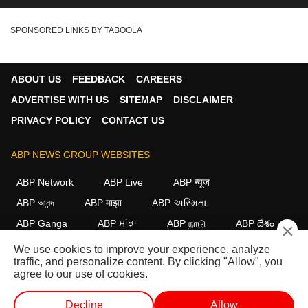
SPONSORED LINKS BY TABOOLA
ABOUT US
FEEDBACK
CAREERS
ADVERTISE WITH US
SITEMAP
DISCLAIMER
PRIVACY POLICY
CONTACT US
ABP NEWS GROUP WEBSITES
ABP Network
ABP Live
ABP न्यूज़
ABP আনন্দ
ABP माझा
ABP અસ્મિતા
ABP Ganga
ABP ਸਾਂਝਾ
ABP நாடு
ABP దేశం
×
We use cookies to improve your experience, analyze
FOLLOW US
traffic, and personalize content. By clicking "Allow", you
agree to our use of cookies.
Decline
Allow
This website follows the
DNPA Code of Ethics.
Copyright@2026.