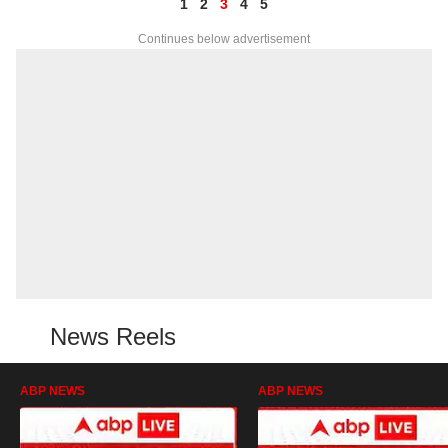
1
2
3
4
5
Continues below advertisement
News Reels
ABP NEWS
ABP NEWS