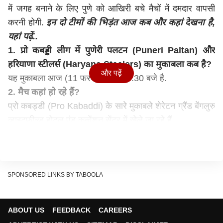
में जगह बनाने के लिए पुणे को आखिरी बचे मैचों में दमदार वापसी
करनी होगी.
इन दो टीमों की भिड़ंत आज कब और कहां देखना है,
यहां पढ़ें..
1. प्रो कबड्डी लीग में पुणेरी पलटन (Puneri Paltan) और
हरियाणा स्टीलर्स (Haryana Steelers) का मुकाबला कब है?
और पढ़ें
यह मुकाबला आज (11 फरवरी) शाम 07.30 बजे है.
2. मैच कहां हो रहे हैं?
प्रो कबड्डी (Pro Kabaddi) के सारे मुकाबले शेरेटन ग्रैंड बेंगलुरु
व्हाइटफील्ड होटल एंड कन्वेंशन सेंटर में खेले जा रहे हैं.
3. मैच किस चैनल पर देख सकते हैं?
स्टार स्पोर्ट्स नेटवर्क के कई चैनल्स पर प्रो कबड्डी (Pro
Kabaddi) के सारे मैच लाइव टेलीकास्ट हो रहे हैं.. इनमें स्टार
स्पोर्ट्स 1 हिंदी, स्टार स्पोर्ट्स 1 हिंदी एचडी, स्टार स्पोर्ट्स 2, स्टार
SPONSORED LINKS BY TABOOLA
स्पोर्ट्स 2 एचडी, स्टार स्पोर्ट्स 1 तेलुगु, स्टार स्पोर्ट्स 1 तमिल,
स्टार स्पोर्ट्स कन्नड़ चैनल शामिल हैं.
ABOUT US
FEEDBACK
CAREERS
4. क्या मैच को ऑनलाइन देखा जा सकता है?