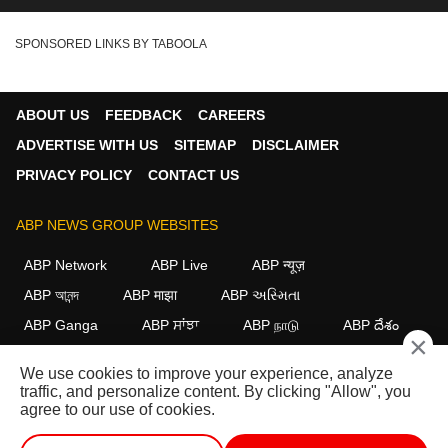
SPONSORED LINKS BY TABOOLA
ABOUT US
FEEDBACK
CAREERS
ADVERTISE WITH US
SITEMAP
DISCLAIMER
PRIVACY POLICY
CONTACT US
ABP NEWS GROUP WEBSITES
ABP Network
ABP Live
ABP न्यूज़
ABP আনন্দ
ABP माझा
ABP અસ્મિતા
ABP Ganga
ABP ਸਾਂਝਾ
ABP நாடு
ABP దేశం
×
FOLLOW US
We use cookies to improve your experience, analyze
traffic, and personalize content. By clicking "Allow", you
agree to our use of cookies.
This website follows the
DNPA Code of Ethics.
Copyright@2026.