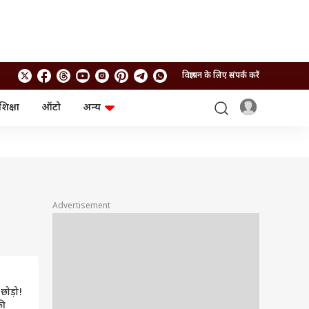
विज्ञापन के लिए संपर्क करें
शिक्षा
ऑटो
अन्य
बिजनेस
लाइफस्टाइल
पर्सनल फाइनेंस
स्वास्थ्य
स्टॉक मार्केट
ट्रैवल
म्यूचुअल फंड्स
फूड
क्रिप्टो
फैशन
आईपीओ
Health and Fitness
Advertisement
फोटो गैलरी
जनरल नॉलेज
वीडियो
छोड़ो!
की