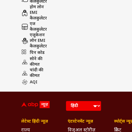
कैलकुलेटर
होम लोन
EMI
कैलकुलेटर
एज
कैलकुलेटर
एजुकेशन
लोन EMI
कैलकुलेटर
पिन कोड
सोने की
कीमत
चांदी की
कीमत
AQI
लेटेस्ट हिंदी न्यूज़
एंटरटेनमेंट न्यूज़
स्पोर्ट्स न्यू
राज्य
विजुअल स्टोरीज़
क्रिकेट