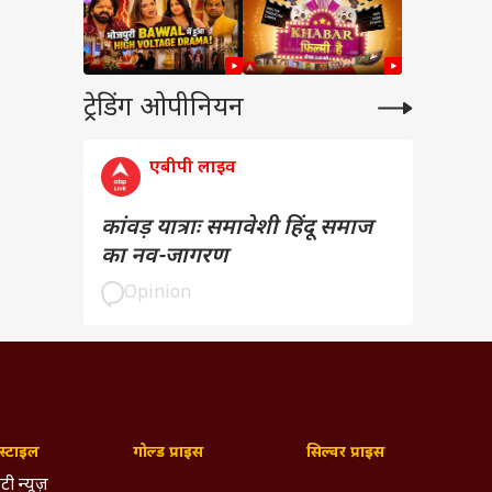
ट्रेडिंग ओपीनियन
एबीपी लाइव
कांवड़ यात्राः समावेशी हिंदू समाज
का नव-जागरण
Opinion
्टाइल
गोल्ड प्राइस
सिल्वर प्राइस
टी न्यूज़