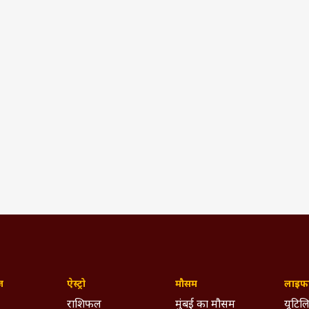
ज़
ऐस्ट्रो
मौसम
लाइफस
राशिफल
मुंबई का मौसम
यूटिलि