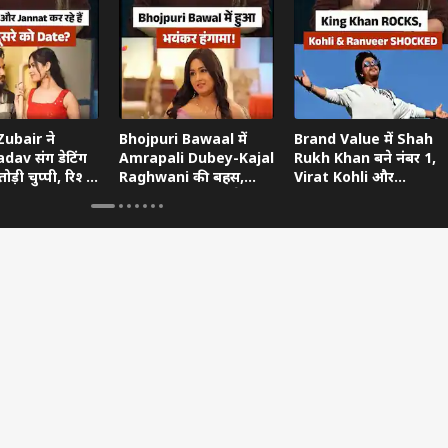
ubair ने
Bhojpuri Bawaal में
Brand Value में Shah
dav संग डेटिंग
Amrapali Dubey-Kajal
Rukh Khan बने नंबर 1,
ोड़ी चुप्पी, रिश्ते
Raghwani की बहस,
Virat Kohli और
ताया
Pawan Singh गुस्से में
Ranveer Singh को छोड़ा
छोड़ गए शो
पीछे