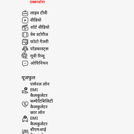
एक्सप्लोरर
लाइव टीवी
वीडियो
शॉर्ट वीडियो
वेब स्टोरीज
फोटो गैलरी
पॉडकास्ट्स
मूवी रिव्यू
ओपिनियन
यूजफुल
पर्सनल लोन
EMI
कैलकुलेटर
कम्पैटिबिलिटी
कैलकुलेटर
कार लोन
EMI
कैलकुलेटर
बीएमआई