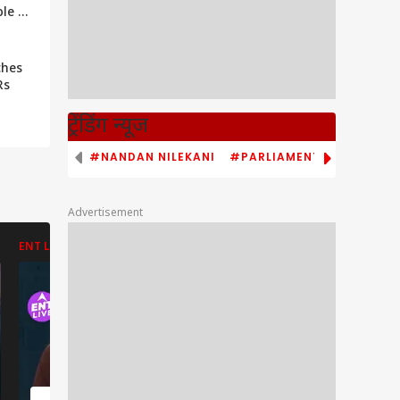
ble EV
 |
ches
Rs
pv
ट्रेंडिंग न्यूज
#NANDAN NILEKANI
#PARLIAMENT MONSOON S
Advertisement
ENT LIVE
ENT LIVE
ABP NEWS