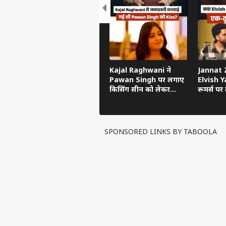
Kajal Raghwani ने
Jannat Z
Pawan Singh पर लगाए
Elvish Ya
किसिंग सीन को लेकर
रूमर्स पर त
गंभीर आरोप, Bhojpuri
का सच ब
Bawaal में खुलासा
SPONSORED LINKS BY TABOOLA