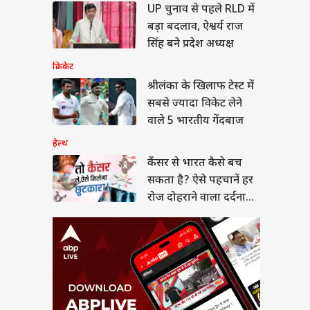
र से भारत कैसे बच
UP चुनाव से पहले RLD में
 है? ऐसे पहचानें हर
बड़ा बदलाव, ऐश्वर्य राज
दोहराने वाला दर्दनाक
या
सिंह बने प्रदेश अध्यक्ष
क्रिकेट
श्रीलंका के खिलाफ टेस्ट में
सबसे ज्यादा विकेट लेने
न हंटर्स बना रही भारतीय
वाले 5 भारतीय गेंदबाज
सेना, ऑपरेशन सिंदूर से
 है इसका कनेक्शन?
हेल्थ
कैंसर से भारत कैसे बच
सकता है? ऐसे पहचानें हर
रोज दोहराने वाला दर्दनाक
सच