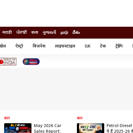
मराठी
ਪੰਜਾਬੀ
বাংলা
ગુજરાતી
நாடு
దేశం
खेल
ऐस्ट्रो
बिजनेस
लाइफस्टाइल
GK
टेक
ट्रेंडिंग
ंजन
ऑटो
खेल
ुड
कार
क्रिकेट
री सिनेमा
टेक्नोलॉजी
शिक्षा
ल सिनेमा
मोबाइल
रिजल्ट
्रिटीज
चैटजीपीटी
नौकरी
ी
गैजेट
वेब स्टोरीज
यूटिलिटी न्यूज़
कल्चर
फैक्ट चेक
कार
कार
May 2026 Car
Petrol-Diesel 
Sales Report:
ये हैं 2025-26 