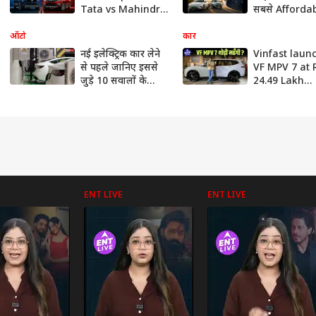
Tata vs Mahindra
सबसे Afforda
में कौन बना No.2?
और CNG Cars
Nissan ने किया बड़ा
#evindia
ऑटो
कार
धमाका! #autolive
#autolive
नई इलेक्ट्रिक कार लेने
Vinfast laun
से पहले जानिए इससे
VF MPV 7 at 
जुड़े 10 सवालों के
24.49 Lakh
जवाब, फायदा करवा
#vinfast #m
देगी ये खबर
#carlaunch
#autolive
ENT LIVE
ENT LIVE