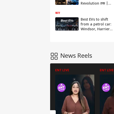
Revolution तक |
200 साल की कहानी |
#autolive
कार
Best EVs to shift
from a petrol car:
Windsor, Harrier
EV, XEV 9s etc |
#evindia
#windsor
#autolive
News Reels
ENT LIVE
ENT LIVE