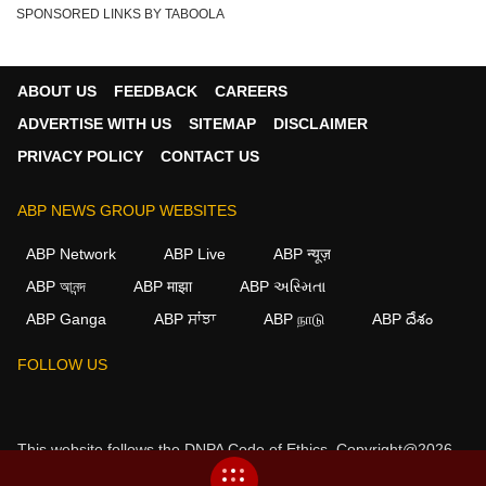
SPONSORED LINKS BY TABOOLA
ABOUT US
FEEDBACK
CAREERS
ADVERTISE WITH US
SITEMAP
DISCLAIMER
PRIVACY POLICY
CONTACT US
ABP NEWS GROUP WEBSITES
ABP Network
ABP Live
ABP न्यूज़
ABP আনন্দ
ABP माझा
ABP અસ્મિતા
ABP Ganga
ABP ਸਾਂਝਾ
ABP நாடு
ABP దేశం
×
FOLLOW US
We use cookies to improve your experience, analyze
traffic, and personalize content. By clicking "Allow", you
agree to our use of cookies.
This website follows the
DNPA Code of Ethics.
Copyright@2026.
Decline
Allow
All rights reserved.