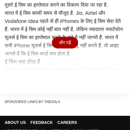
दूसरे ई सिम का इस्तेमाल करने का विकल्प दिया जा रहा है.
भारत में ई सिम काफी समय से मौजूद है. Jio, Airtel और
Vodafone Idea पहले से ही iPhones के लिए ई सिम सेवा देते
हैं. भारत में ई सिम कोई नहीं बात नहीं है, लेकिन ज्यादातर स्मार्टफोन
यूजर्स ई सिम का इस्तेमाल करने के बारे में नहीं जानते हैं. भारत में
और पढ़ें
सभी iPhone यूजर्स ई सिम सेवा को चालू नहीं करते हैं. तो आइए
जानते हैं कि ई सिम कार्ड क्या होता है.
ई सिम क्या होता है
ई सिम का मतलब एंबेडेड-सब्सक्राइबर आइडेंटिटी मॉड्यूल है. यह
एक डिवाइस में एम्बेडेड होता है और मूल रूप से एक वर्चुअल सिम
कार्ड होता है जो केवल एक सपोर्ट डिवाइस पर चालू होता है. ई सिम
की कॉन्सेप्ट आपके स्मार्टफोन की इंटरनल मेमोरी के समान होता है.
आप इंटरनेट मेमोरी को बाहर नहीं निकाल सकते हैं. ई सिम के लिए,
SPONSORED LINKS BY TABOOLA
सब्सक्राइबर आइडेंटिटी मॉड्यूल या सिम कार्ड डेटा को Jio, Airtel
या Vi जैसे ऑपरेटरों द्वारा डिजिटल रूप से ट्रांसफर किया जाता है.
ABOUT US
FEEDBACK
CAREERS
ई सिम का बेहतर इंटरनेट स्पीड या बेहतर सेल्युलर रिसेप्शन देने से