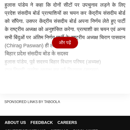
हुलास पांडेय ने कहा कि दोनों सीटों पर उपचुनाव लड़ने के लिए
प्रदेश संसदीय बोर्ड प्रत्याशियों का चयन कर केंद्रीय संसदीय बोर्ड
को सौंपेगा. उसपर केंद्रीय संसदीय बोर्ड अपना निर्णय लेते हुए पार्टी
के राष्ट्रीय अध्यक्ष को अनुशंसित करेगा. प्रत्याशी का चयन एवं अन्य
सभी बिंदुओं पर अंतिम निर्णय पार्टी के राष्ट्रीय अध्यक्ष चिराग पासवान
और पढ़ें
(Chirag Paswan) ही लेंगे.
बिहार प्रदेश संसदीय बोड के सदस्य
हुलास पांडेय, पूर्व सदस्य बिहार विधान परिषद (अध्यक्ष)
राजू तिवारी, प्रदेश अध्यक्ष सह पूर्व विधायक (सदस्य)
संजय पासवान, प्रधान महासचिव (सदस्य)
रेणु कुशवाहा, पूर्व मंत्री (विशेष आंमत्रित सदस्य)
संजय सिंह, संगठन मंत्री (सदस्य)
राम विनोद पासवान, पूर्व विधायक (सदस्य)
SPONSORED LINKS BY TABOOLA
राज कुमार साह, पूर्व विधायक (सदस्य)
मनोज सिंह, पूर्व सदस्य बिहार विधान परिषद (सदस्य)
ABOUT US
FEEDBACK
CAREERS
संजय रविदास, सदस्यता प्रभारी (सदस्य)