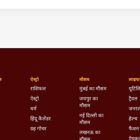
है. कोरोना वायरस की तीसरी लहर आने की आशंका है, ऐसे में सबको सचेत रहना
ं को लेकर भी सबको अलर्ट रहने की जरूरत है.
ज़
ऐस्ट्रो
मौसम
लाइफस
राशिफल
मुंबई का मौसम
यूटिलि
ऐस्ट्रो
जयपुर का
ट्रैवल
मौसम
धर्म
जनरल
नई दिल्ली का
हिंदू कैलेंडर
हेल्थ
मौसम
ग्रह गोचर
फैशन
लखनऊ का
ऐग्रक
मौसम