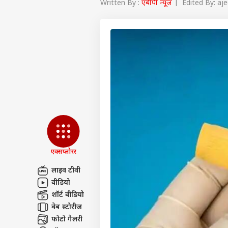
Written By :
एबीपी न्यूज
| Edited By: aje
एक्सप्लोरर
लाइव टीवी
वीडियो
पर्सनल
शॉर्ट वीडियो
वेब स्टोरीज
टॉप
फोटो गैलरी
हॅलो गेस्ट