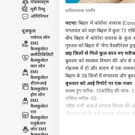
पॉडकास्ट्स
विश्व
मूवी रिव्यू
प्रतीकात्मक तस्वीर
एडवर्टाइज विथ अस
ओपिनियन
प्राइवेसी पॉलिसी
पटनाः
बिहार में कोरोना वायरस (Coro
मंगलवार को जहां बिहार में कुल 73 एक्
यूजफुल
कॉन्टैक्ट अस
पर्सनल लोन
बीच बिहार में कोरोना वायरस के कुल स
सेंड फीडबैक
EMI
ईरान
गुरुवार को बिहार में ‘मेगा वैक्सीनेश
कैलकुलेटर
अबाउट अस
निकल
छह जिलों से मिले कुल सात नए मरी
कम्पैटिबिलिटी
सीक्रे
इंडिय
करियर्स
कैलकुलेटर
बुधवार को स्वास्थ्य विभाग की ओर से जार
जनरल
कार लोन
रोहतास में दो और सारण में एक मामला 
EMI
बिहार के 38 जिलों में मंगलवार और बुध
कैलकुलेटर
बीएमआई
बुधवार को आई रिपोर्ट पर एक नजर
कैलकुलेटर
स्वस्थ हुए मरीज- 15
कोविड की जांच- 
JPSC
होम लोन
कोर्
एक्टिव मरीज- 65
EMI
LOGIN
निष्प
(
नोटः
सभी आंकड़े स्वास्थ्य विभाग की ओ
कैलकुलेटर
एज
गौरतलब हो कि इसी सप्ताह सोमवार को 
कैलकुलेटर
मुख्यमंत्री नीतीश कुमार (CM Nitish
एजुकेशन
Modi) के जन्मदिन के पर राज्य में ‘मेग
लोन EMI