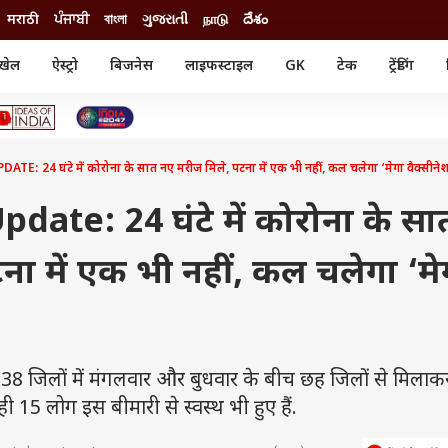
मराठी
ਪੰਜਾਬੀ
বাংলা
ગુજરાતી
நாடு
దేశం
खेल
ऐस्ट्रो
बिजनेस
लाइफस्टाइल
GK
टेक
ट्रेंडिंग
ंजन
ऑटो
खेल
ुड
कार
क्रिकेट
री सिनेमा
टेक्नोलॉजी
शिक्षा
ल सिनेमा
24 घंटे में कोरोना के सात नए मरीज मिले, पटना में एक भी नहीं, कल चलेगा ‘मेगा वैक्सीनेशन
मोबाइल
रिजल्ट
्रिटीज
चैटजीपीटी
नौकरी
ी
ate: 24 घंटे में कोरोना के सा
गैजेट
वेब स्टोरीज
ना में एक भी नहीं, कल चलेगा ‘मे
यूटिलिटी न्यूज़
कल्चर
फैक्ट चेक
 जिलों में मंगलवार और बुधवार के बीच छह जिलों से मिलाकर
ी 15 लोग इस बीमारी से स्वस्थ भी हुए हैं.