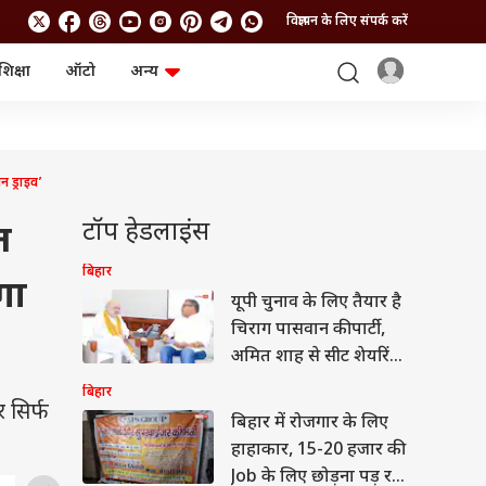
विज्ञापन के लिए संपर्क करें
शिक्षा
ऑटो
अन्य
बिजनेस
लाइफस्टाइल
पर्सनल फाइनेंस
स्वास्थ्य
स्टॉक मार्केट
ट्रैवल
म्यूचुअल फंड्स
फूड
 ड्राइव’
क्रिप्टो
फैशन
आईपीओ
Health and Fitness
टॉप हेडलाइंस
त
फोटो गैलरी
जनरल नॉलेज
बिहार
गा
यूपी चुनाव के लिए तैयार है
वीडियो
चिराग पासवान की पार्टी,
अमित शाह से सीट शेयरिंग
पर हुई बात?
बिहार
 सिर्फ
बिहार में रोजगार के लिए
हाहाकार, 15-20 हजार की
Job के लिए छोड़ना पड़ रहा