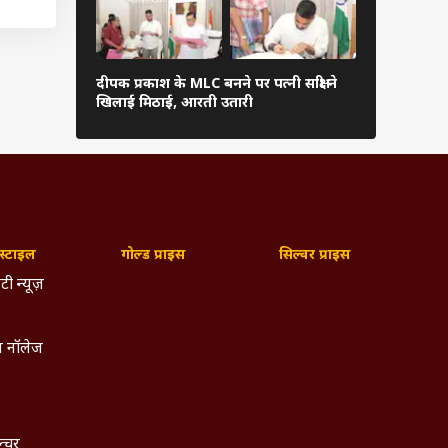
 होगा.
दीपक प्रकाश के MLC बनने पर पत्नी साक्षी ने
अनुष्का यादव
खिलाई मिठाई, आरती उतारी
यूजर्स बोले- 
्टाइल
गोल्ड प्राइस
सिल्वर प्राइस
टी न्यूज़
 नॉलेज
ल्चर