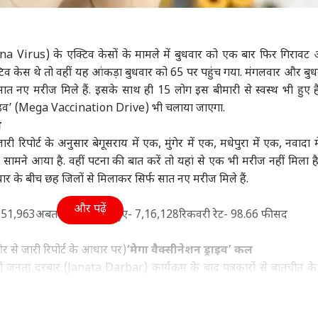
उत्तर प्रदेश और उत्तराखंड
क्रिकेट
ओटी
na Virus) के एक्टिव केसों के मामले में बुधवार को एक बार फिर गिरावट 
टिव केस थे तो वहीं यह आंकड़ा बुधवार को 65 पर पहुंच गया. मंगलवार और बुध
ात नए मरीज मिले हैं. इसके साथ ही 15 लोग इस बीमारी से स्वस्थ भी हुए ह
 जंग से बाहर नहीं
अतीक अहमद का बेटा
कौन हैं Shaik Rasheed,
लोक
न ड्राइव’ (Mega Vaccination Drive) भी चलाया जाएगा.
ा अमेरिका तो...,
आबान सुपुर्द-ए-खाक, जेल
जिन्हें श्रीलंका टेस्ट सीरीज में
गब्
ज
ट मीटिंग में ट्रंप के
ा
से जनाजे में आए दोनों भाई
विश्व
साई सुदर्शन की जगह मिल
ट्रेंडिंग
और 
शिक्ष
ी रिपोर्ट के अनुसार बेगूसराय में एक, मुंगेर में एक, मधेपुरा में एक, नवादा म
 ने चेताया
सकता है मौका?
जाने
सामने आया है. वहीं पटना की बात करें तो यहां से एक भी मरीज नहीं मिला है
वार के बीच छह जिलों से मिलाकर सिर्फ सात नए मरीज मिले हैं.
और पढ़ें
1,51,963
अबतक कुल स्वस्थ हुए- 7,16,128
रिकवरी रेट- 98.66 फीसद
 मामला पहुंचा सुप्रीम
भारत का एक और दुश्मन
मां के दर्द पर रो पड़े आनंद
जल्द
ट, दोबारा परीक्षा और
ढेर, लश्कर कमांडर कारी
महिंद्रा, स्मृति ईरानी को दिया
UPT
क्ष जांच की मांग
सईद की इस्लामाबाद में मौत
ये जवाब
उम्म
र से जारी रिपोर्ट के आधार पर)
‘
मेगा वैक्सीनेशन ड्राइव
’
कल
जनता दरबार (Janata Darbar) कार्यक्रम के बाद पत्रकारों से बातचीत के
 Kumar) ने कहा था कि 17 सितंबर को प्रधानमंत्री नरेंद्र मोदी (PM Na
ा वैक्सीनेशन ड्राइव’ चलाया जाएगा. उन्होंने कहा था कि हमने छह महीने में छ