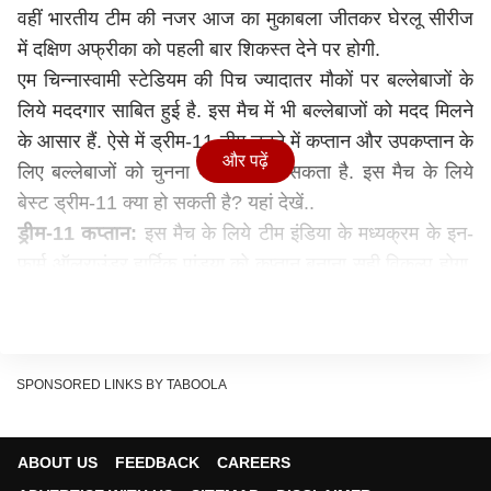
वहीं भारतीय टीम की नजर आज का मुकाबला जीतकर घेरलू सीरीज
में दक्षिण अफ्रीका को पहली बार शिकस्त देने पर होगी.
एम चिन्नास्वामी स्टेडियम की पिच ज्यादातर मौकों पर बल्लेबाजों के
लिये मददगार साबित हुई है. इस मैच में भी बल्लेबाजों को मदद मिलने
के आसार हैं. ऐसे में ड्रीम-11 टीम चुनने में कप्तान और उपकप्तान के
और पढ़ें
लिए बल्लेबाजों को चुनना फायदेमंद हो सकता है. इस मैच के लिये
बेस्ट ड्रीम-11 क्या हो सकती है? यहां देखें..
ड्रीम-11 कप्तान:
इस मैच के लिये टीम इंडिया के मध्यक्रम के इन-
फार्म ऑलराउंडर हार्दिक पांड्या को कप्तान बनाना सही विकल्प होगा.
IPL 2022 के बाद वह इस सीरीज में भी टीम इंडिया के लिये मुश्किल
समय में काम आए हैं.
ड्रीम-11 उप कप्तान:
इशान किशन इसके लिये सबसे बेहतर दावेदार
हैं. वह लय में हैं और आज के मुकाबले में टीम इंडिया के लिये खेल
SPONSORED LINKS BY TABOOLA
सकते हैं.
ड्री-11 विकेटकीपर:
हेनरिक क्लासेन ड्रीम-11 टीम के लिये
ABOUT US
FEEDBACK
CAREERS
परफेक्ट विकेटकीपर साबित हो सकते हैं. इस खिलाड़ी ने पिछले