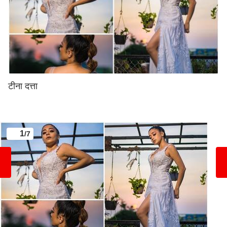
टीना दत्ता
1
/7