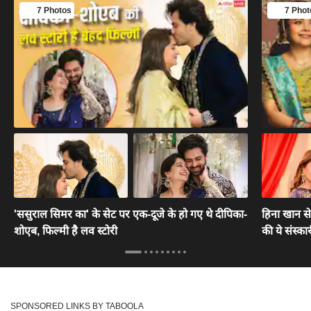
7 Photos
7 Phot
'ससुराल सिमर का' के सेट पर एक-दूजे के हो गए थे दीपिका-
हिना खान से
शोएब, फिल्मी है लव स्टोरी
की ये संस्का
SPONSORED LINKS BY TABOOLA