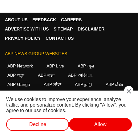
ABOUT US
FEEDBACK
CAREERS
ADVERTISE WITH US
SITEMAP
DISCLAIMER
PRIVACY POLICY
CONTACT US
ABP NEWS GROUP WEBSITES
ABP Network
ABP Live
ABP न्यूज़
ABP আনন্দ
ABP माझा
ABP અસ્મિતા
ABP Ganga
ABP ਸਾਂਝਾ
ABP நாடு
ABP దేశం
×
FOLLOW US
We use cookies to improve your experience, analyze
traffic, and personalize content. By clicking "Allow", you
agree to our use of cookies.
This website follows the
DNPA Code of Ethics.
Copyright@2026.
Decline
Allow
All rights reserved.
वेब स्टोरीज
वीडियो
लाइव टीवी
शॉर्ट वीडियोज