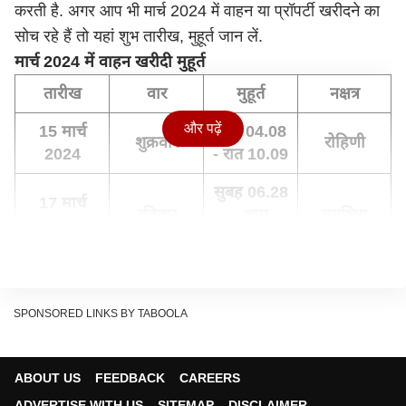
करती है. अगर आप भी मार्च 2024 में वाहन या प्रॉपर्टी खरीदने का
सोच रहे हैं तो यहां शुभ तारीख, मुहूर्त जान लें.
मार्च 2024 में वाहन खरीदी मुहूर्त
तारीख
वार
मुहूर्त
नक्षत्र
और पढ़ें
15 मार्च
शाम 04.08
शुक्रवार
रोहिणी
2024
- रात 10.09
सुबह 06.28
17 मार्च
रविवार
- शाम
मृगशिरा
2024
04.47
20 मार्च
सुबह 06.25
बुधवार
पुष्य
2024
- रात 10.38
SPONSORED LINKS BY TABOOLA
सुबह 10.38
25 मार्च
- सुबह
सोमवार
हस्त
ABOUT US
FEEDBACK
CAREERS
2024
06.18, 26
मार्च
ADVERTISE WITH US
SITEMAP
DISCLAIMER